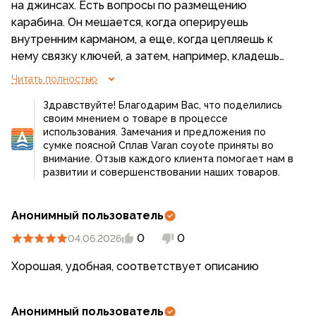
на джинсах. Есть вопросы по размещению
карабина. Он мешается, когда оперируешь
внутренним карманом, а еще, когда цепляешь к
нему связку ключей, а затем, например, кладешь
телефон, то телефон ложится перед ключами, или
Читать полностью
нужно же вытянуть ключи, а затем положить
Здравствуйте! Благодарим Вас, что поделились
телефон, затем пристроить ключи... Ну в общем
своим мнением о товаре в процессе
какие-то ненужные движения, которых можно
использования. Замечания и предложения по
было бы избежать если бы карабин был пришит в
сумке поясной Сплав Varan coyote приняты во
другом месте.
внимание. Отзыв каждого клиента помогает нам в
развитии и совершенствовании наших товаров.
Не знаю как шьют сейчас, но в моей сумке ремень
едва больше метра.
Анонимный пользователь
0
0
04.06.2026
Хорошая, удобная, соответствует описанию
Анонимный пользователь