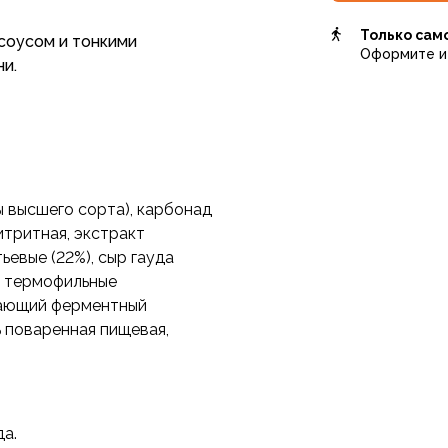
Только сам
соусом и тонкими
Оформите и 
ни.
 высшего сорта), карбонад
итритная, экстракт
ьевые (22%), сыр гауда
и термофильные
вающий ферментный
 поваренная пищевая,
да.