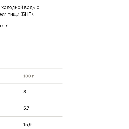
и холодной воды с
ля пищи (БНП).
тов!
100 г
8
5,7
15,9