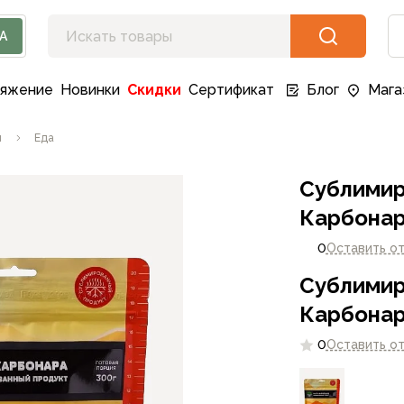
А
ряжение
Новинки
Скидки
Сертификат
Блог
Мага
я
Еда
Сублимир
Карбонар
0
Оставить о
Сублимир
Карбонар
0
Оставить о