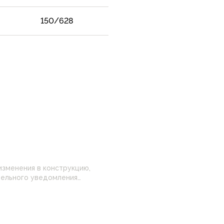
150/628
изменения в конструкцию,
 настройками
нные на сайте могут