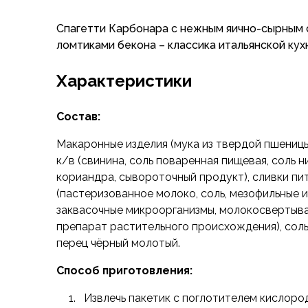
Флисовые куртки
Спагетти Карбонара с нежным яично-сырным 
Беговые и спортивные
ломтиками бекона – классика итальянской кух
Пончо и дождевики
Пуховые куртки
Характеристики
Куртки с синтетическим утеплителем
Жилеты
Брюки
Состав:
Мембранные брюки
Макаронные изделия (мука из твердой пшеницы
Брюки софтшелл и ветрозащита
к/в (свинина, соль поваренная пищевая, соль н
Брюки с синтетическим утеплителем
кориандра, сывороточный продукт), сливки пит
Флисовые брюки
(пастеризованное молоко, соль, мезофильные 
Беговые и спортивные
заквасочные микроорганизмы, молокосверты
Шорты
препарат растительного происхождения), соль
Термобелье
перец чёрный молотый.
Термофутболки
Термолеггинсы
Способ приготовления:
Термотрусы
Толстовки, худи
Извлечь пакетик с поглотителем кислоро