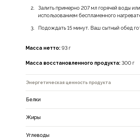
Футболки
Залить примерно 207 мл горячей воды ил
Нижнее белье
использованием беспламенного нагревате
Обувь
Мужская обувь
Подождать 15 минут. Ваш сытный обед го
Ботинки
Утепленные
Неутепленные
Масса нетто:
93 г
Полуботинки
Кроссовки
Масса восстановленного продукта:
300 г
Трейловые кроссовки
Повседневные кроссовки
Энергетическая ценность продукта
Кроссовки треккинговые
Сапоги
Зимние
Белки
Демисезонные
Болотные сапоги, забродники
Жиры
Вкладыши
Сандалии
Углеводы
Гамаши, бахилы