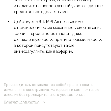
и надавите на поврежденный участок, дальше
средство все сделает само.
Действует «ЭЛЛАРГА» независимо
от физиологических механизмов свертывания
крови — средство остановит даже
охлажденную кровь (при гипотермии) и кровь,
в которой присутствуют такие
антикоагулянты, как варфарин.
Производитель оставляет за собой право вносить
изменения в конструкцию, материалы и комплектацию
изделия без предварительного уведомления
потребителя. Цвет изделия на фотографии может
Показать полностью
отличаться от реального цвета товара, что связано с
искажением цветопередачи монитора, настройками