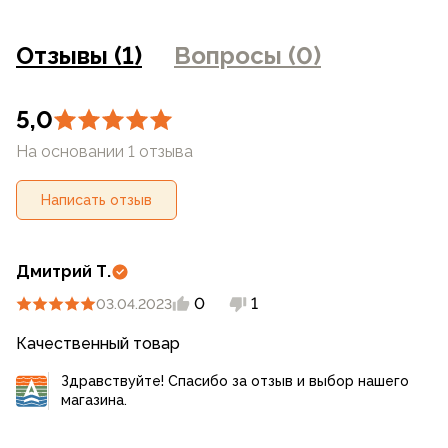
фотоаппаратуры и прочими факторами. Цены указанные
на сайте могут отличаться от цен в розничных
Отзывы (1)
Вопросы (0)
магазинах
5,0
На основании 1 отзыва
Написать отзыв
Дмитрий Т.
0
1
03.04.2023
Качественный товар
Здравствуйте! Спасибо за отзыв и выбор нашего
магазина.