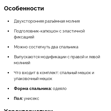
одеяла.
Особенности
Также можно состегнуть два одинаковых
Двухсторонняя разъёмная молния
спальника вместе.
Подголовник-капюшон с эластичной
фиксацией
Можно состегнуть два спальника
Выпускаются модификации с правой и левой
молнией
Что входит в комплект: спальный мешок и
упаковочный мешок
Форма спальника:
одеяло
Пол:
унисекс