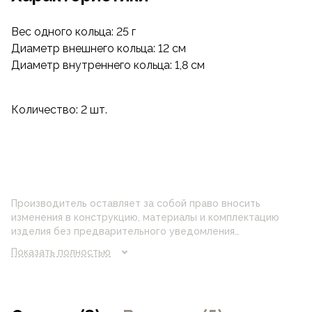
Вес одного кольца: 25 г
Диаметр внешнего кольца: 12 см
Диаметр внутреннего кольца: 1,8 см
Количество: 2 шт.
Производитель оставляет за собой право вносить
изменения в конструкцию, материалы и комплектацию
изделия без предварительного уведомления
потребителя. Цвет изделия на фотографии может
Показать полностью
отличаться от реального цвета товара, что связано с
искажением цветопередачи монитора, настройками
фотоаппаратуры и прочими факторами. Цены указанные
на сайте могут отличаться от цен в розничных