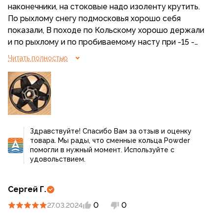
наконечники, на стоковые надо изоленту крутить.
По рыхлому снегу подмосковья хорошо себя
показали, В походе по Кольскому хорошо держали
и по рыхлому и по пробиваемому насту при -15 -
25. При спуске с сопки зацепились за дерево,
Читать полностью
вырвало два звена, что тоже неплохо, могла быть
травма.
Здравствуйте! Спасибо Вам за отзыв и оценку
товара. Мы рады, что сменные кольца Powder
помогли в нужный момент. Используйте с
удовольствием.
Сергей Г.
0
0
27.03.2024