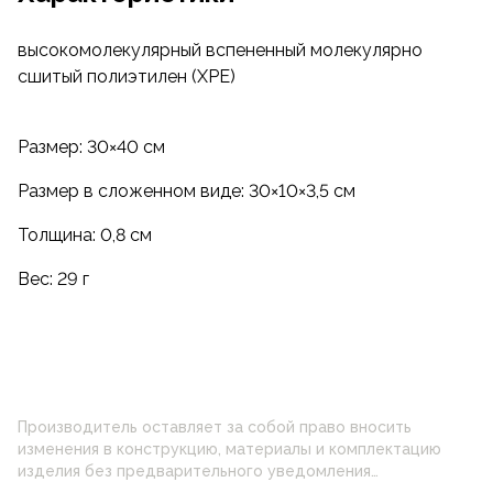
карманного размера, поэтому его легко носить с
собой и хранить, куда бы вы ни пошли.
высокомолекулярный вспененный молекулярно
сшитый полиэтилен (XPE)
Благодаря яркой двухцветной окраске не
потеряется.
Размер: 30×40 см
Размер в сложенном виде: 30×10×3,5 см
Толщина: 0,8 см
Вес: 29 г
Производитель оставляет за собой право вносить
изменения в конструкцию, материалы и комплектацию
изделия без предварительного уведомления