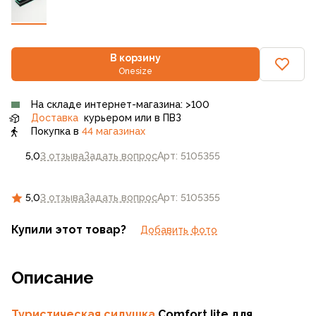
В корзину
Onesize
На складе интернет-магазина: >100
Доставка
курьером или в ПВЗ
Покупка в
44 магазинах
5,0
3 отзыва
Задать вопрос
Арт: 5105355
5,0
3 отзыва
Задать вопрос
Арт: 5105355
Купили этот товар?
Добавить фото
Описание
Туристическая сидушка
Comfort Iite для