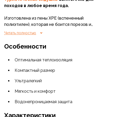
походов в любое время года.
Изготовлена из пены XPE (вспененный
полиэтилен), которая не боится порезов и
проколов. Ультралёгкая модель удобна для
Читать полностью
транспортировки.
Особенности
Водонепроницаемая защита. Оставайтесь сухими
и защищенными с помощью нашего
Оптимальная теплоизоляция
водонепроницаемого коврика. Независимо от
того, находитесь ли вы в походе, на пикнике или на
Компактный размер
пляже, этот коврик идеально подходит для
сидения или опирания, избегая при этом грязи и
Ультралегкий
влажной земли.
Мягкость и комфорт
Складывается до карманного размера. В этом
Водонепроницаемая защита
складном коврике удобство сочетается с
функциональностью. Он легко складывается до
Характеристики