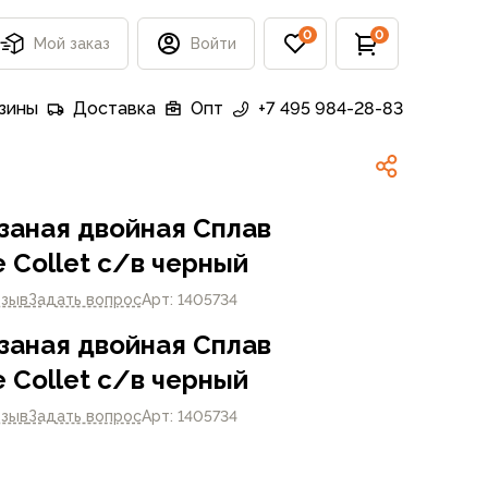
0
0
Мой заказ
Войти
зины
Доставка
Опт
+7 495 984-28-83
заная двойная Сплав
e Collet с/в черный
тзыв
Задать вопрос
Арт: 1405734
заная двойная Сплав
e Collet с/в черный
тзыв
Задать вопрос
Арт: 1405734