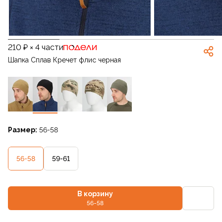
210 ₽ × 4 части
Шапка Сплав Кречет флис черная
Размер:
56-58
56-58
59-61
В корзину
56-58