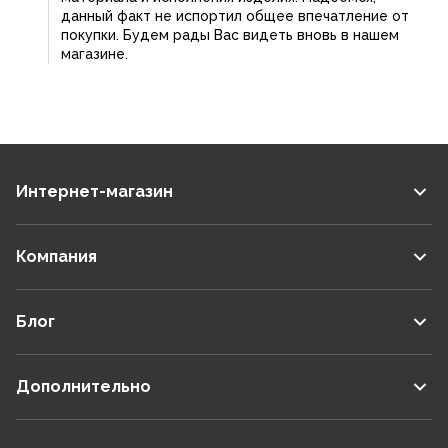
может и для каких-то мужчин без лысины.
данный факт не испортил общее впечатление от
Поэтому передумал и повысил оценку товара.
покупки. Будем рады Вас видеть вновь в нашем
магазине.
Интернет-магазин
Компания
Блог
Дополнительно