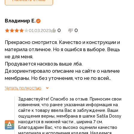
Владимир Е.
0
0
01.03.2023
Прекрасно смотрится. Качество и конструкции и
материла отличное. Но я ошибся в выборе. Вещь
не для меня.
Продувается насквозь выше лба.
Дезориентировало описание на сайте о наличие
мембраны. Но без уточнения, что не по всей
поверхности, а только в виде налобной повязки.
Читать полностью
Выше лба вязка ткани практически
Здравствуйте! Спасибо за отзыв. Приносим свои
крупноячеистой сеткой. Естественно она сверх
извинения, что ранее указанная информация на
меры вентилируется (продувается).
сайте к товару ввела Вас в заблуждение. Ваши
Вывод: шапка для женщины с хорошим объёмом
ощущения верны, мембрана в шапке Satila Dossy
своих волос. Чтобы хорошо защищать лоб и не
находится в нижней части , ширина 7 см.
Благодарим Вас, что высоко оценили качество
запариться всей голове при активном движении. А
материала и исполнения изделия. Надеемся,