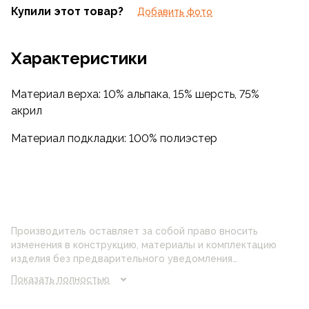
Купили этот товар?
Добавить фото
Характеристики
Материал верха: 10% альпака, 15% шерсть, 75%
акрил
Материал подкладки: 100% полиэстер
Производитель оставляет за собой право вносить
изменения в конструкцию, материалы и комплектацию
изделия без предварительного уведомления
потребителя. Цвет изделия на фотографии может
Показать полностью
отличаться от реального цвета товара, что связано с
искажением цветопередачи монитора, настройками