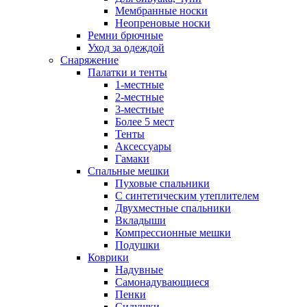
Мембранные носки
Неопреновые носки
Ремни брючные
Уход за одеждой
Снаряжение
Палатки и тенты
1-местные
2-местные
3-местные
Более 5 мест
Тенты
Аксессуары
Гамаки
Спальные мешки
Пуховые спальники
С синтетическим утеплителем
Двухместные спальники
Вкладыши
Компрессионные мешки
Подушки
Коврики
Надувные
Самонадувающиеся
Пенки
Сидушки