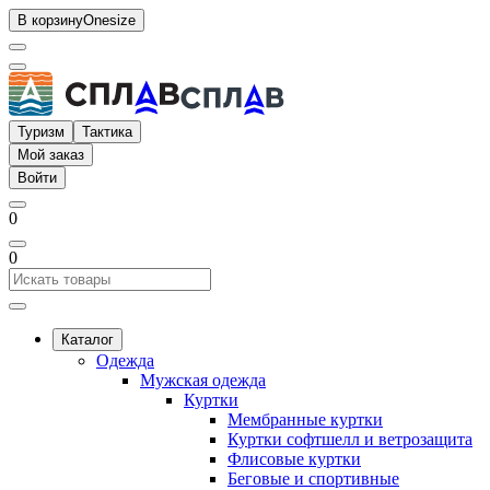
В корзину
Onesize
Туризм
Тактика
Мой заказ
Войти
0
0
Каталог
Одежда
Мужская одежда
Куртки
Мембранные куртки
Куртки софтшелл и ветрозащита
Флисовые куртки
Беговые и спортивные