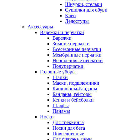
Шнурки, стельки
Сушилки для обуви
Клей
Ледоступы
Аксессуары
Варежки и перчатки
Варежки
Зимние перчатки
Всесезонные перчатки
Мембранные перчатки
Неопреновые перчатки
Полуперчатки
Головные уборы
Шапки
Маски, подшлемники
Капюшоны-банданы
Банданы, гейторы
Кепки и бейсболки
Шарфы
Панамы
Носки
Для треккинга
Носки для бега
Повседневные
Для бивуака, чуни