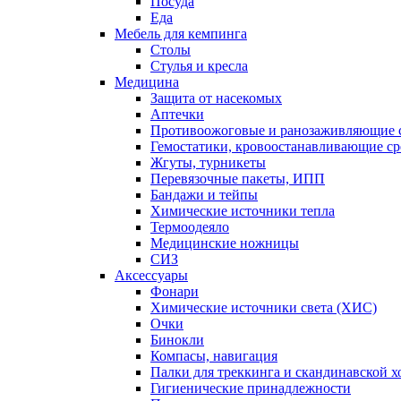
Посуда
Еда
Мебель для кемпинга
Столы
Стулья и кресла
Медицина
Защита от насекомых
Аптечки
Противоожоговые и ранозаживляющие с
Гемостатики, кровоостанавливающие ср
Жгуты, турникеты
Перевязочные пакеты, ИПП
Бандажи и тейпы
Химические источники тепла
Термоодеяло
Медицинские ножницы
СИЗ
Аксессуары
Фонари
Химические источники света (ХИС)
Очки
Бинокли
Компасы, навигация
Палки для треккинга и скандинавской 
Гигиенические принадлежности