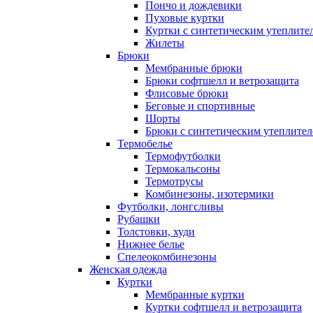
Пончо и дождевики
Пуховые куртки
Куртки с синтетическим утеплите
Жилеты
Брюки
Мембранные брюки
Брюки софтшелл и ветрозащита
Флисовые брюки
Беговые и спортивные
Шорты
Брюки с синтетическим утеплите
Термобелье
Термофутболки
Термокальсоны
Термотрусы
Комбинезоны, изотермики
Футболки, лонгсливы
Рубашки
Толстовки, худи
Нижнее белье
Спелеокомбинезоны
Женская одежда
Куртки
Мембранные куртки
Куртки софтшелл и ветрозащита