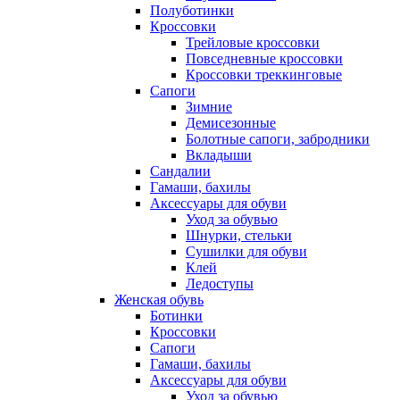
Полуботинки
Кроссовки
Трейловые кроссовки
Повседневные кроссовки
Кроссовки треккинговые
Сапоги
Зимние
Демисезонные
Болотные сапоги, забродники
Вкладыши
Сандалии
Гамаши, бахилы
Аксессуары для обуви
Уход за обувью
Шнурки, стельки
Сушилки для обуви
Клей
Ледоступы
Женская обувь
Ботинки
Кроссовки
Сапоги
Гамаши, бахилы
Аксессуары для обуви
Уход за обувью