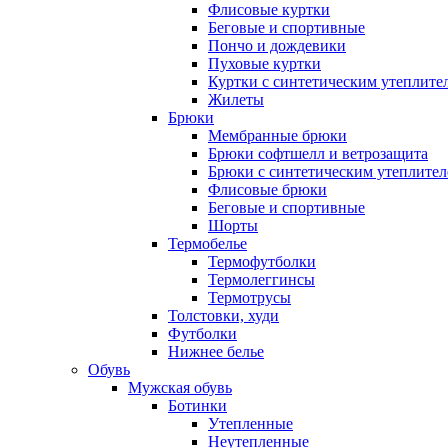
Флисовые куртки
Беговые и спортивные
Пончо и дождевики
Пуховые куртки
Куртки с синтетическим утеплите
Жилеты
Брюки
Мембранные брюки
Брюки софтшелл и ветрозащита
Брюки с синтетическим утеплите
Флисовые брюки
Беговые и спортивные
Шорты
Термобелье
Термофутболки
Термолеггинсы
Термотрусы
Толстовки, худи
Футболки
Нижнее белье
Обувь
Мужская обувь
Ботинки
Утепленные
Неутепленные