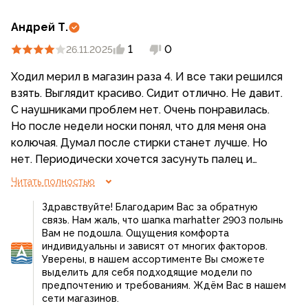
Андрей Т.
1
0
26.11.2025
Ходил мерил в магазин раза 4. И все таки решился
взять. Выглядит красиво. Сидит отлично. Не давит.
С наушниками проблем нет. Очень понравилась.
Но после недели носки понял, что для меня она
колючая. Думал после стирки станет лучше. Но
нет. Периодически хочется засунуть палец и
почесать лоб. Даже не смотря на содержание
Читать полностью
шерсти всего 30%.
Здравствуйте! Благодарим Вас за обратную
Кто не чувствителен к таким волокнам,
связь. Нам жаль, что шапка marhatter 2903 полынь
рекомендую брать. Не пожалеете. Пока отложил
Вам не подошла. Ощущения комфорта
ее на полку. Может кому подарю.
индивидуальны и зависят от многих факторов.
Уверены, в нашем ассортименте Вы сможете
выделить для себя подходящие модели по
предпочтению и требованиям. Ждём Вас в нашем
сети магазинов.