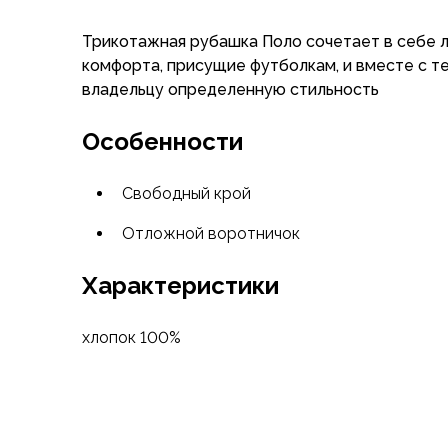
Флисовые куртки
Трикотажная рубашка Поло сочетает в себе 
Беговые и спортивные
комфорта, присущие футболкам, и вместе с т
Пончо и дождевики
владельцу определенную стильность
Пуховые куртки
Куртки с синтетическим утеплителем
Особенности
Жилеты
Брюки
Мембранные брюки
Свободный крой
Брюки софтшелл и ветрозащита
Отложной воротничок
Брюки с синтетическим утеплителем
Флисовые брюки
Характеристики
Беговые и спортивные
Шорты
Термобелье
хлопок 100%
Термофутболки
Термолеггинсы
Термотрусы
Толстовки, худи