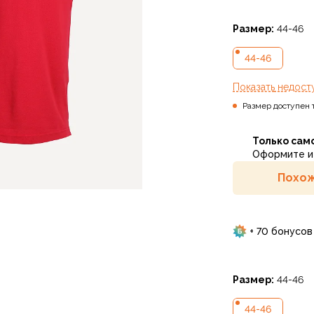
Размер:
44-46
44-46
Показать
недост
Размер доступен 
Только сам
Оформите и 
Похож
+ 70 бонусов
Размер:
44-46
44-46