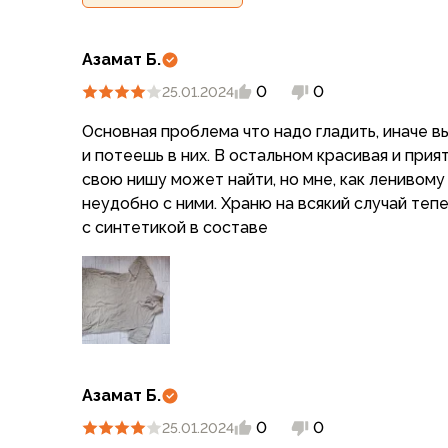
Аксессуары для обуви
Уход за обувью
Шнурки, стельки
Азамат Б.
Сушилки для обуви
0
0
25.01.2024
Клей
Ледоступы
Основная проблема что надо гладить, иначе вы
Женская обувь
и потеешь в них. В остальном красивая и прия
Ботинки
свою нишу может найти, но мне, как ленивому
Кроссовки
неудобно с ними. Храню на всякий случай тепе
Сапоги
с синтетикой в составе
Гамаши, бахилы
Аксессуары для обуви
Уход за обувью
Шнурки, стельки
Сушилки для обуви
Клей
Ледоступы
Азамат Б.
Аксессуары
0
0
25.01.2024
Варежки и перчатки