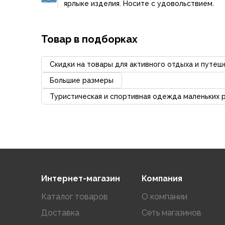
Для бивуака, чуни
ярлыке изделия. Носите с удовольствием.
Мембранные носки
Неопреновые носки
Ремни брючные
Товар в подборках
Уход за одеждой
Снаряжение
Скидки на товары для активного отдыха и путеш
Палатки и тенты
Большие размеры
1-местные
Туристическая и спортивная одежда маленьких 
2-местные
3-местные
Более 5 мест
Тенты
Аксессуары
Гамаки
Спальные мешки
Интернет-магазин
Компания
Пуховые спальники
С синтетическим утеплителем
Каталог товаров
О компании
Двухместные спальники
Доставка
Сеть магазинов
Вкладыши