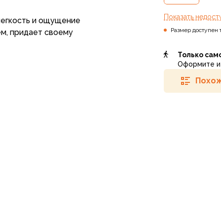
Показать
недост
легкость и ощущение
Размер доступен 
ем, придает своему
Только сам
Оформите и 
Похож