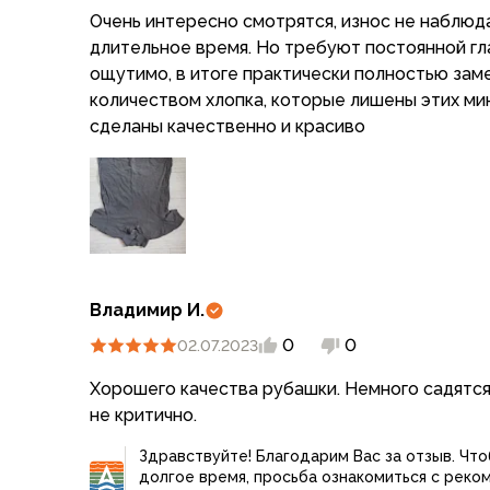
Варежки
Очень интересно смотрятся, износ не наблюда
Зимние перчатки
длительное время. Но требуют постоянной гл
Всесезонные перчатки
ощутимо, в итоге практически полностью зам
Мембранные перчатки
количеством хлопка, которые лишены этих мин
Неопреновые перчатки
сделаны качественно и красиво
Полуперчатки
Головные уборы
Шапки
Маски, подшлемники
Капюшоны-банданы
Банданы, гейторы
Кепки и бейсболки
Владимир И.
Шарфы
0
0
02.07.2023
Панамы
Носки
Хорошего качества рубашки. Немного садятся 
Для треккинга
не критично.
Носки для бега
Здравствуйте! Благодарим Вас за отзыв. Чт
Повседневные
долгое время, просьба ознакомиться с реко