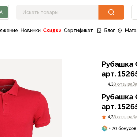
А
ряжение
Новинки
Скидки
Сертификат
Блог
Мага
Рубашка 
арт. 1526
4,3
3 отзыва
З
Рубашка 
арт. 1526
4,3
3 отзыва
З
+ 70 бонусов