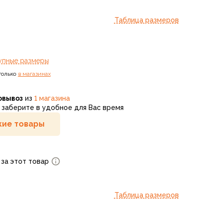
Таблица размеров
упные размеры
только
в магазинах
овывоз
из
1 магазина
заберите в удобное для Вас время
ие товары
 за этот товар
Таблица размеров