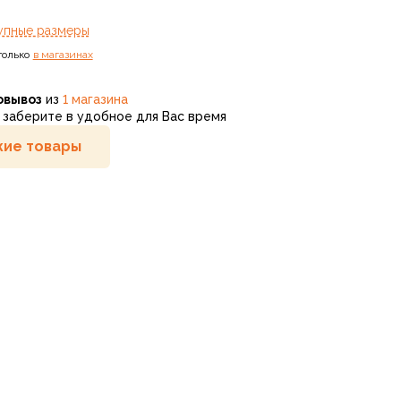
упные размеры
только
в магазинах
овывоз
из
1 магазина
заберите в удобное для Вас время
ие товары