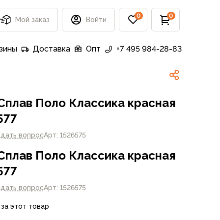
0
0
Мой заказ
Войти
зины
Доставка
Опт
+7 495 984-28-83
Сплав Поло Классика красная
577
адать вопрос
Арт: 1526575
Сплав Поло Классика красная
577
адать вопрос
Арт: 1526575
 за этот товар