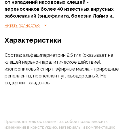
от нападений иксодовых клещей -
переносчиков более 40 известных вирусных
заболеваний (энцефалита, болезни Лайма и
т.д.)
Читать полностью
Время защитного действия от 5 до 15 суток.
Характеристики
Предназначен для обработки одежды и
снаряжения. На кожу наносить нельзя!
Состав: альфациперметрин 2,5 г/л (оказывает на
Использование природных репеллентов -
клещей нервно-паралитическое действие),
натуральных эфирных масел, дает приятный запах
изопропиловый спирт, эфирные масла - природные
и усиливает эффективность средства. В отличие
репелленты, пропеллент углеводородный. Не
от аналогов - не просто отпугивает, а убивает
содержит хладонов
клещей
Производитель оставляет за собой право вносить
изменения в конструкцию, материалы и комплектацию