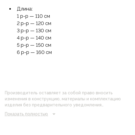
Длина:
1
р-р
— 110 см
2
р-р
— 120 см
3
р-р
— 130 см
4
р-р
— 140 см
5
р-р
— 150 см
6
р-р
— 160 см
Производитель оставляет за собой право вносить
изменения в конструкцию, материалы и комплектацию
изделия без предварительного уведомления
потребителя. Цвет изделия на фотографии может
Показать полностью
отличаться от реального цвета товара, что связано с
искажением цветопередачи монитора, настройками
фотоаппаратуры и прочими факторами. Цены указанные