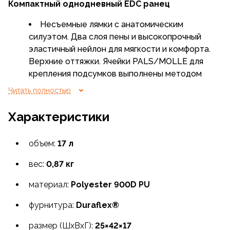
Компактный однодневный EDC ранец
Несъемные лямки с анатомическим
силуэтом. Два слоя пены и высокопрочный
эластичный нейлон для мягкости и комфорта.
Верхние оттяжки. Ячейки PALS/MOLLE для
крепления подсумков выполнены методом
лазерной резки в усиленной ткани, что
Читать полностью
обеспечивает лямкам тонкий профиль
и плоскую поверхность, не мешая прикладке
Характеристики
оружия
объем:
Компактные размеры позволяют
17 л
размещать ранец на спине модульных
вес:
0,87 кг
платформ PALS/MOLLE в качестве медпака
или большого утилитарного подсумка. Для
материал:
Polyester 900D PU
крепления необходимы элементы Grimlock
или клипсы ALICE (в комплект не входят)
фурнитура:
Duraflex®
размер (ШxВxГ):
Основное отделение расстегивается
25×42×17