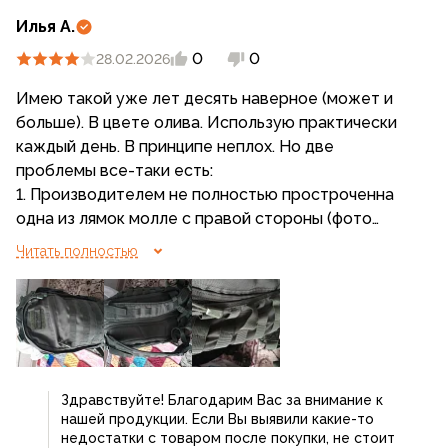
Илья А.
0
0
28.02.2026
Имею такой уже лет десять наверное (может и
больше). В цвете олива. Использую практически
каждый день. В принципе неплох. Но две
проблемы все-таки есть:
1. Производителем не полностью простроченна
одна из лямок молле с правой стороны (фото
прилагаю)
Читать полностью
2. И самая раздражающая проблема - не держут
пряжки регулировки длинны плечевых лямок. Т.е.
если какое то время пронёс ранец на плече за
одну лямку (даже с небольшой загрузкой) лямка
вытягивается из пряжки и становиться длинней.
Надо постоянно их выравнивать. Иначе ранец
Здравствуйте! Благодарим Вас за внимание к
висит на спине криво.
нашей продукции. Если Вы выявили какие-то
Прямо хоть зашивай их!
недостатки с товаром после покупки, не стоит