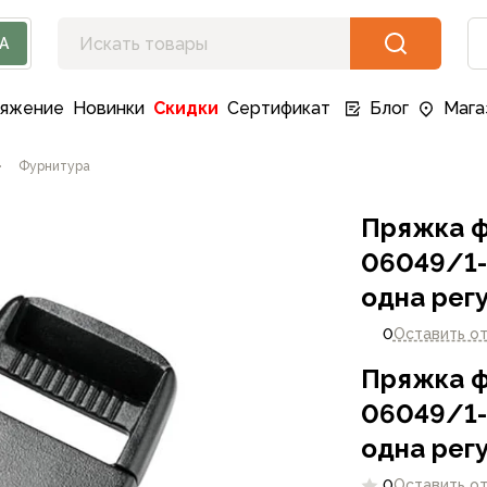
А
ряжение
Новинки
Скидки
Сертификат
Блог
Мага
Фурнитура
Пряжка ф
06049/1-
одна рег
0
Оставить о
Пряжка ф
06049/1-
одна рег
0
Оставить о