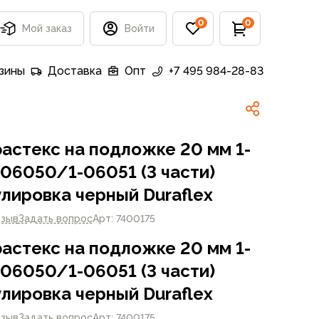
0
0
Мой заказ
Войти
зины
Доставка
Опт
+7 495 984-28-83
астекс на подложке 20 мм 1-
06050/1-06051 (3 части)
улировка черный Duraflex
тзыв
Задать вопрос
Арт: 7400175
астекс на подложке 20 мм 1-
06050/1-06051 (3 части)
улировка черный Duraflex
тзыв
Задать вопрос
Арт: 7400175