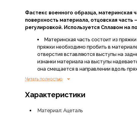
Флисовые куртки
Фастекс военного образца, материнская ч
Беговые и спортивные
поверхность материала, отцовская часть –
Пончо и дождевики
регулировкой. Используется Сплавом на п
Пуховые куртки
Куртки с синтетическим утеплителем
Материнская часть состоит из пряжки
Жилеты
пряжки необходимо пробить в материале
Брюки
отверстия вставляются выступы на задн
Мембранные брюки
изнанки материала на выступы надевает
Брюки софтшелл и ветрозащита
она смещается в направлении вдоль пряж
Брюки с синтетическим утеплителем
защелкнутся в соответствующих углубл
Флисовые брюки
Читать полностью
Беговые и спортивные
Промежуток между пряжкой и подлож
Характеристики
Шорты
некоторую конечную толщину материала
Термобелье
на тонкие материалы рекомендуется доб
Термофутболки
усиливающий слой для увеличения толщи
Материал: Ацеталь
Термолеггинсы
Термотрусы
Толстовки, худи