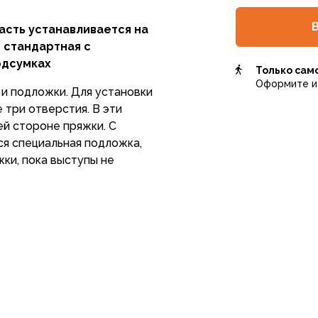
асть устанавливается на
 стандартная с
одсумках
Только сам
Оформите и 
 и подложки. Для установки
 три отверстия. В эти
ей стороне пряжки. С
ся специальная подложка,
ки, пока выступы не
ениях
кой рассчитан на
, поэтому при установке
авлять с изнанки
ны.