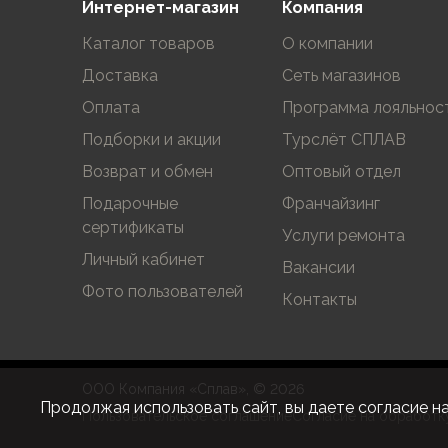
Интернет-магазин
Компания
Аксессуары для обуви
Уход за обувью
Каталог товаров
О компании
Шнурки, стельки
Доставка
Сеть магазинов
Сушилки для обуви
Клей
Оплата
Программа лояльнос
Ледоступы
Подборки и акции
Турслёт СПЛАВ
Женская обувь
Возврат и обмен
Оптовый отдел
Ботинки
Кроссовки
Подарочные
Франчайзинг
Сапоги
сертификаты
Услуги ремонта
Гамаши, бахилы
Личный кабинет
Вакансии
Аксессуары для обуви
Фото пользователей
Уход за обувью
Контакты
Шнурки, стельки
Сушилки для обуви
Клей
ООО Компания «Сплав», © 2026
Ледоступы
Продолжая использовать сайт, вы даете согласие н
Пользовательское соглашение
Согласие на обработк
Аксессуары
Варежки и перчатки