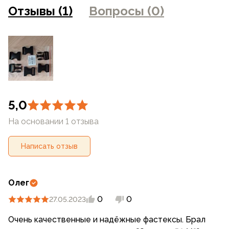
на сайте могут отличаться от цен в розничных
Отзывы (1)
Вопросы (0)
магазинах
5,0
На основании 1 отзыва
Написать отзыв
Олег
0
0
27.05.2023
Очень качественные и надёжные фастексы. Брал