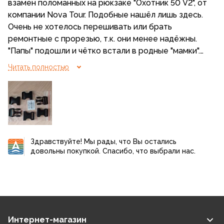
взамен поломанных на рюкзаке "Охотник 50 V2", от
компании Nova Tour. Подобные нашёл лишь здесь.
Очень не хотелось перешивать или брать
ремонтные с прорезью, т.к. они менее надёжны.
"Папы" подошли и чётко встали в родные "мамки".
Поломаны были именно "папы", т.е. это слабое
Читать полностью
звено. Взял с небольшим запасом, на природе
всякое бывает. )) На стропах держатся хорошо, не
скользят. Доставили за три дня в Чебоксары.
Сотрудникам компании плюс в карму за скорость!
Здравствуйте! Мы рады, что Вы остались
довольны покупкой. Спасибо, что выбрали нас.
Интернет-магазин