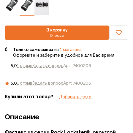
В корзину
Onesize
Только самовывоз
из
1 магазина
Оформите и заберите в удобное для Вас время
5,0
1 отзыв
Задать вопрос
Арт: 7400206
5,0
1 отзыв
Задать вопрос
Арт: 7400206
Купили этот товар?
Добавить фото
Описание
Фастекс из серии Rock Lockster®, округлой