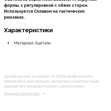
формы, с регулировкой с обеих сторон.
Используется Сплавом на тактических
рюкзаках.
Характеристики
Материал: Ацеталь
Производитель оставляет за собой право вносить
изменения в конструкцию, материалы и комплектацию
изделия без предварительного уведомления
потребителя. Цвет изделия на фотографии может
Показать полностью
отличаться от реального цвета товара, что связано с
искажением цветопередачи монитора, настройками
фотоаппаратуры и прочими факторами. Цены указанные