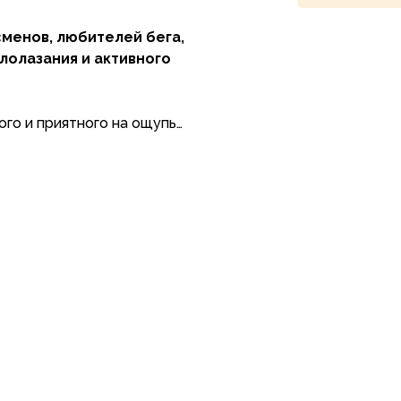
сменов, любителей бега,
лолазания и активного
ого и приятного на ощупь
щего раздражения кожи и
я антибактериальной
енсивных отвод влаги,
егрева. Светоотражающие
мость на дороге.