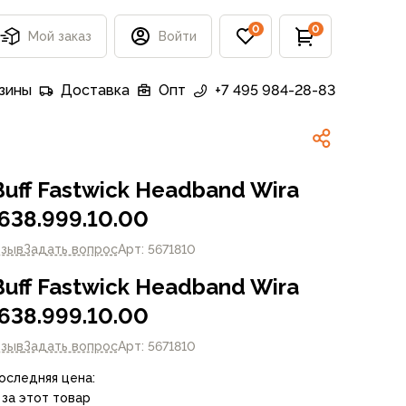
0
0
Мой заказ
Войти
зины
Доставка
Опт
+7 495 984-28-83
uff Fastwick Headband Wira
638.999.10.00
тзыв
Задать вопрос
Арт: 5671810
uff Fastwick Headband Wira
638.999.10.00
тзыв
Задать вопрос
Арт: 5671810
Последняя цена:
 за этот товар