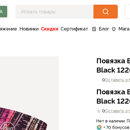
А
ряжение
Новинки
Скидки
Сертификат
Блог
Мага
Повязка B
Black 122
0
Оставить о
Повязка B
Black 122
0
Оставить о
Нет в наличии. 
+ 70 бонусов