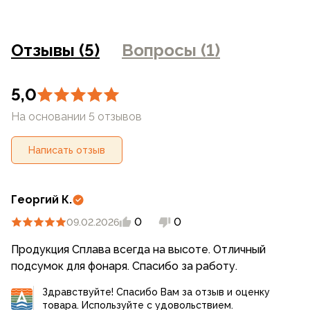
искажением цветопередачи монитора, настройками
фотоаппаратуры и прочими факторами. Цены указанные
на сайте могут отличаться от цен в розничных
Отзывы (5)
Вопросы (1)
магазинах
5,0
На основании 5 отзывов
Написать отзыв
Георгий К.
0
0
09.02.2026
Продукция Сплава всегда на высоте. Отличный
подсумок для фонаря. Спасибо за работу.
Здравствуйте! Спасибо Вам за отзыв и оценку
товара. Используйте с удовольствием.