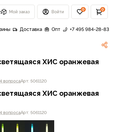
0
0
Мой заказ
Войти
зины
Доставка
Опт
+7 495 984-28-83
светящаяся ХИС оранжевая
4 вопроса
Арт: 5061120
светящаяся ХИС оранжевая
4 вопроса
Арт: 5061120