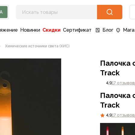
А
ряжение
Новинки
Скидки
Сертификат
Блог
Мага
Химические источники света (ХИС)
Палочка 
Track
4,9
17 отзывов
Палочка 
Track
4,9
17 отзывов