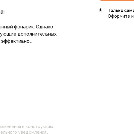
Только сам
й!
Оформите и 
енный фонарик. Однако
ебующие дополнительных
т эффективно
итуациях для подсветки или
елосипедистами или
служить маячками при
начать стоянку, светить
ков на природе.
кольких местах, таким
утри стеклянную колбу
смешиваем изолированные
запускаем каталитическую
ергия.
изменения в конструкцию,