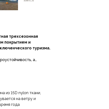
стная трехсезонная
ым покрытием и
ключенческого туризма.
роустойчивость, а
 внутренней палатки
 самых неблагоприятных
go 1 идеальным выбором
а из 15D nylon ткани,
 альпинистов.
дувается на ветру и
время года