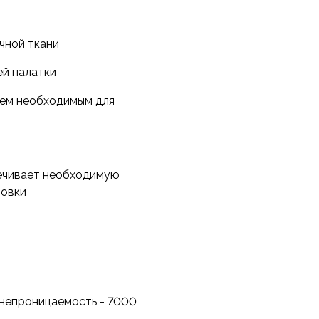
чной ткани
ей палатки
сем необходимым для
печивает необходимую
новки
донепроницаемость - 7000