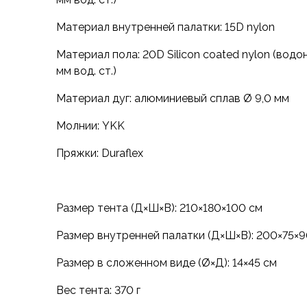
Аксессуары для обуви
Уход за обувью
Материал внутренней палатки: 15D nylon
Шнурки, стельки
Материал пола: 20D Silicon coated nylon (вод
Сушилки для обуви
мм вод. ст.)
Клей
Ледоступы
Материал дуг: алюминиевый сплав Ø 9,0 мм
Женская обувь
Ботинки
Молнии: YKK
Кроссовки
Пряжки: Duraflex
Сапоги
Гамаши, бахилы
Аксессуары для обуви
Уход за обувью
Размер тента (Д×Ш×В): 210×180×100 см
Шнурки, стельки
Размер внутренней палатки (Д×Ш×В): 200×75×9
Сушилки для обуви
Клей
Размер в сложенном виде (Ø×Д): 14×45 см
Ледоступы
Аксессуары
Вес тента: 370 г
Варежки и перчатки