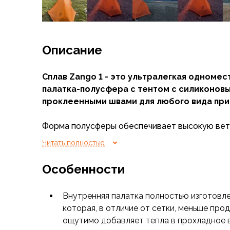
Флисовые куртки
Беговые и спортивные
Пончо и дождевики
Пуховые куртки
Описание
Куртки с синтетическим утеплителем
Жилеты
Сплав Zango 1 - это ультралегкая одноме
Брюки
палатка-полусфера с тентом с силиконов
Мембранные брюки
проклеенными швами для любого вида при
Брюки софтшелл и ветрозащита
Брюки с синтетическим утеплителем
Форма полусферы обеспечивает высокую вет
Флисовые брюки
благодаря легкой, но прочной дышащей ткани
Читать полностью
Беговые и спортивные
позволяет максимально сохранять комфорт в
Шорты
условиях.
Особенности
Термобелье
Термофутболки
Низкий вес без ущерба комфорту делает Zan
Термолеггинсы
Внутренняя палатка полностью изготовлен
для легкоходов, горных туристов, треккеров и
Термотрусы
которая, в отличие от сетки, меньше про
Толстовки, худи
ощутимо добавляет тепла в прохладное 