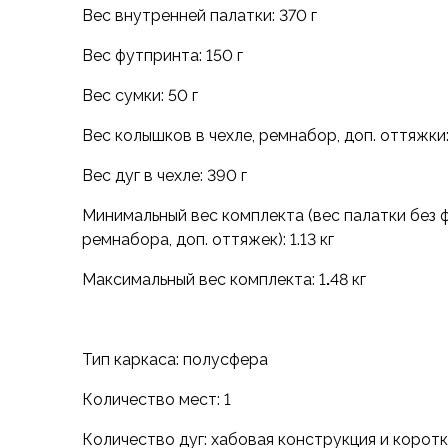
Вес внутренней палатки: 370 г
Варежки
Зимние перчатки
Вес футпринта: 150 г
Всесезонные перчатки
Мембранные перчатки
Вес сумки: 50 г
Неопреновые перчатки
Вес колышков в чехле, ремнабор, доп. оттяжки:
Полуперчатки
Головные уборы
Вес дуг в чехле: 390 г
Шапки
Маски, подшлемники
Минимальный вес комплекта (вес палатки без ф
Капюшоны-банданы
ремнабора, доп. оттяжек): 1.13 кг
Банданы, гейторы
Максимальный вес комплекта: 1
.
48 кг
Кепки и бейсболки
Шарфы
Панамы
Носки
Тип каркаса: полусфера
Для треккинга
Количество мест: 1
Носки для бега
Повседневные
Количество дуг: хабовая конструкция и коротк