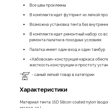
Футболки
Все швы проклеены
Нижнее белье
Обувь
В комплекте идет футпринт из легкой про
Мужская обувь
Ботинки
Возможна установка тента без внутренн
Утепленные
В комплекте идет ремонтный набор со в
Неутепленные
ремонта палатки в походных условиях
Полуботинки
Кроссовки
Палатка имеет один вход и один тамбур
Трейловые кроссовки
Повседневные кроссовки
«Хабовская» конструкция каркаса обес
Кроссовки треккинговые
жесткость конструкции и простоту уста
Сапоги
- самый легкий товар в категории
Зимние
Демисезонные
Болотные сапоги, забродники
Характеристики
Вкладыши
Сандалии
Материал тента: 15D Silicon coated nylon (во
Гамаши, бахилы
мм вод. ст.)