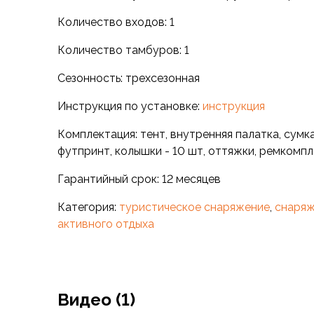
Для бивуака, чуни
Мембранные носки
Количество входов: 1
Неопреновые носки
Количество тамбуров: 1
Ремни брючные
Уход за одеждой
Сезонность: трехсезонная
Снаряжение
Палатки и тенты
Инструкция по установке:
инструкция
1-местные
Комплектация: тент, внутренняя палатка, сумка
2-местные
футпринт, колышки - 10 шт, оттяжки, ремкомп
3-местные
Более 5 мест
Гарантийный срок: 12 месяцев
Тенты
Аксессуары
Категория:
туристическое снаряжение
,
снаряж
Гамаки
активного отдыха
Спальные мешки
Пуховые спальники
С синтетическим утеплителем
Двухместные спальники
Видео (1)
Вкладыши