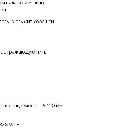
ней палаткой можно
тки
тельно служит хорошей
етоотражающую нить
онепроницаемость - 5000 мм
 R/S W/R