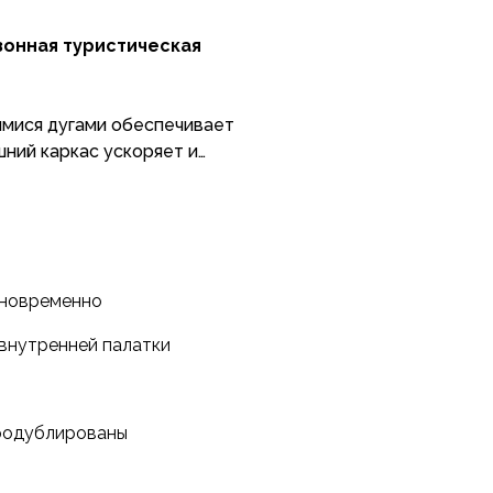
зонная туристическая
мися дугами обеспечивает
шний каркас ускоряет и
и ветра.
вида активного туризма.
дновременно
 внутренней палатки
продублированы