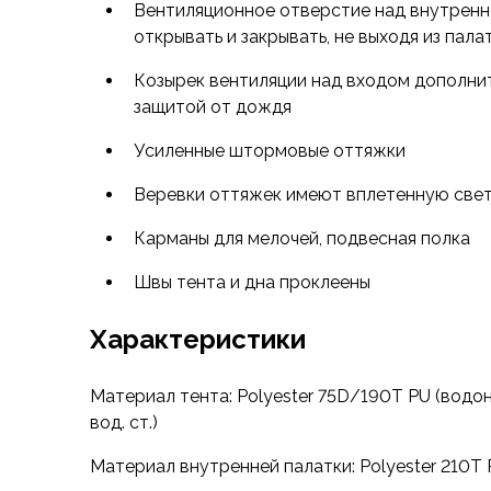
Футболки
Вентиляционное отверстие над внутрен
Нижнее белье
открывать и закрывать, не выходя из пала
Обувь
Козырек вентиляции над входом дополни
Мужская обувь
защитой от дождя
Ботинки
Утепленные
Усиленные штормовые оттяжки
Неутепленные
Полуботинки
Веревки оттяжек имеют вплетенную св
Кроссовки
Карманы для мелочей, подвесная полка
Трейловые кроссовки
Повседневные кроссовки
Швы тента и дна проклеены
Кроссовки треккинговые
Сапоги
Характеристики
Зимние
Демисезонные
Материал тента: Polyester 75D/190T PU (вод
Болотные сапоги, забродники
вод. ст.)
Вкладыши
Сандалии
Материал внутренней палатки: Polyester 210T
Гамаши, бахилы