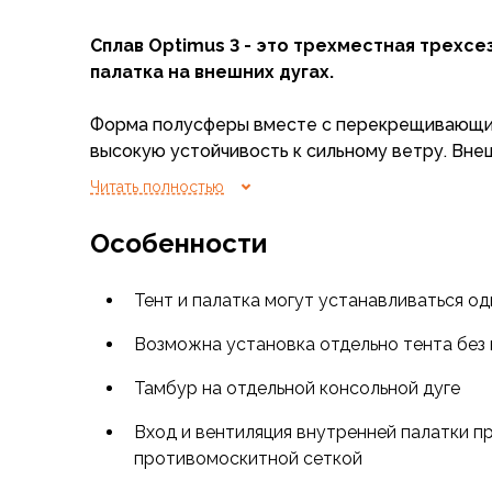
Флисовые куртки
Сплав Optimus 3 - это трехместная трехсе
Беговые и спортивные
палатка на внешних дугах.
Пончо и дождевики
Пуховые куртки
Форма полусферы вместе с перекрещивающи
Куртки с синтетическим утеплителем
высокую устойчивость к сильному ветру. Вне
Жилеты
упрощает установку палатки во время дождя 
Брюки
Читать полностью
Мембранные брюки
Палатка универсальна и подойдет для любого 
Брюки софтшелл и ветрозащита
Особенности
Брюки с синтетическим утеплителем
Optimus
- лучший с латыни.
Флисовые брюки
Тент и палатка могут устанавливаться о
Беговые и спортивные
Шорты
Возможна установка отдельно тента без
Термобелье
Тамбур на отдельной консольной дуге
Термофутболки
Термолеггинсы
Вход и вентиляция внутренней палатки 
Термотрусы
противомоскитной сеткой
Толстовки, худи