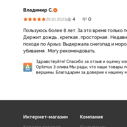
Компрессионные мешки
Подушки
Владимир С.
Коврики
4
0
29.10.2023
Надувные
Самонадувающиеся
Пользуюсь более 8 лет. За это время только 
Пенки
Держит дождь , крепкая , просторная . Недав
Сидушки
походе по Архыз. Выдержала снегопад и мороз
Аксессуары
убиваемя . Могу рекомендовать.
Рюкзаки
Здравствуйте! Спасибо за отзыв и оценку и
Экспедиционные
Optimus 3 олива Мы рады, что наши товары 
Треккинговые
вершины. Благодарим за доверие к нашему м
Легкоходные
Городские
Питьевые системы
Аксессуары
Сумки, кейсы и гермоупаковка
Сумки, баулы
Интернет-магазин
Компания
Несессеры, кошельки
Гермоупаковка