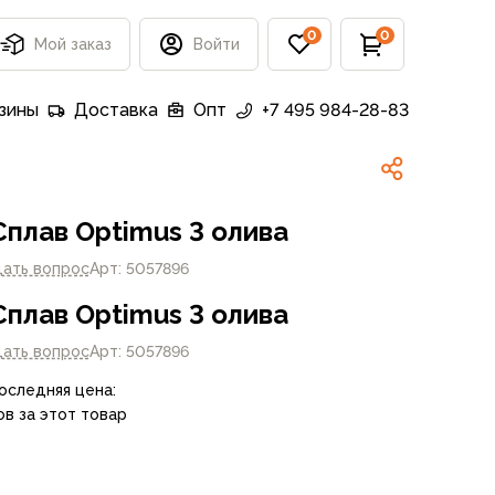
0
0
Мой заказ
Войти
зины
Доставка
Опт
+7 495 984-28-83
Сплав Optimus 3 олива
дать вопрос
Арт: 5057896
Сплав Optimus 3 олива
дать вопрос
Арт: 5057896
Последняя цена:
ов за этот товар