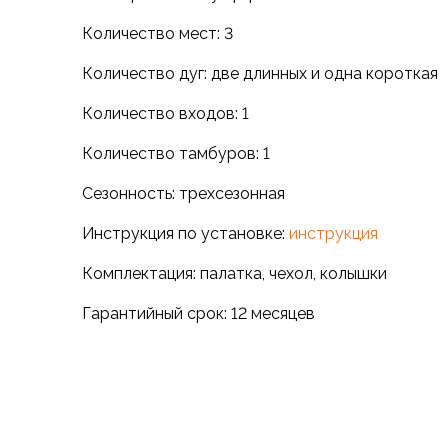
Варежки
Количество мест: 3
Зимние перчатки
Всесезонные перчатки
Количество дуг: две длинных и одна короткая
Мембранные перчатки
Количество входов: 1
Неопреновые перчатки
Полуперчатки
Количество тамбуров: 1
Головные уборы
Шапки
Сезонность: трехсезонная
Маски, подшлемники
Инструкция по установке:
инструкция
Капюшоны-банданы
Банданы, гейторы
Комплектация: палатка, чехол, колышки
Кепки и бейсболки
Шарфы
Гарантийный срок: 12 месяцев
Панамы
Носки
Для треккинга
Носки для бега
Повседневные