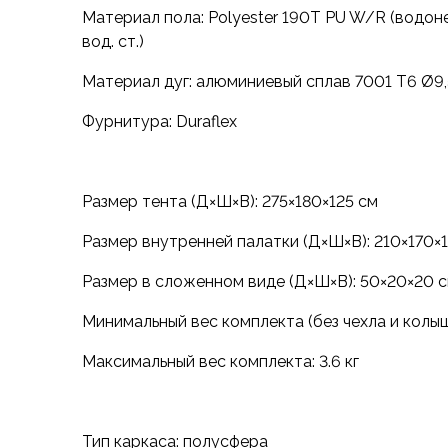
Аксессуары для обуви
Материал пола: Polyester 190T PU W/R (водо
Уход за обувью
вод. ст.)
Шнурки, стельки
Материал дуг: алюминиевый сплав 7001 T6 Ø9,
Сушилки для обуви
Клей
Фурнитура: Duraflex
Ледоступы
Женская обувь
Ботинки
Размер тента (Д×Ш×В): 275×180×125 см
Кроссовки
Сапоги
Размер внутренней палатки (Д×Ш×В): 210×170×1
Гамаши, бахилы
Аксессуары для обуви
Размер в сложенном виде (Д×Ш×В): 50×20×20 
Уход за обувью
Минимальный вес комплекта (без чехла и колышк
Шнурки, стельки
Сушилки для обуви
Максимальный вес комплекта: 3.6 кг
Клей
Ледоступы
Аксессуары
Тип каркаса: полусфера
Варежки и перчатки