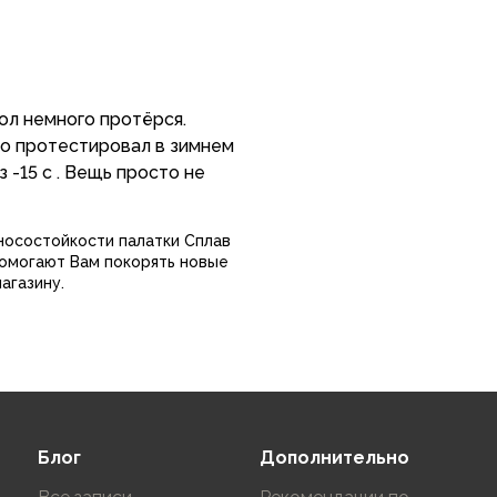
пол немного протёрся.
но протестировал в зимнем
 -15 с . Вещь просто не
зносостойкости палатки Сплав
помогают Вам покорять новые
агазину.
Блог
Дополнительно