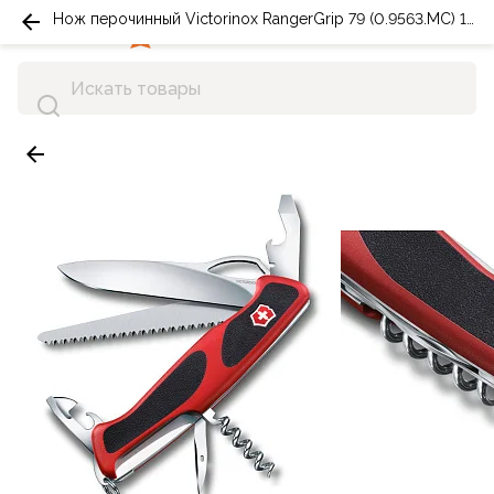
Нож перочинный Victorinox RangerGrip 79 (0.9563.MC) 130мм 12функций красный/черный
0
0