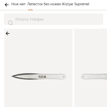
Нож мет. Лепесток без ножен (Kizlyar Supreme)
0
0