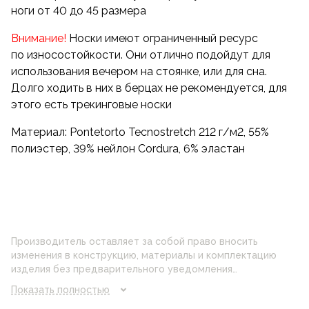
ноги от 40 до 45 размера
Кроме того, очень приятно читать в них в кресле
у камина или забираться в пуховый спальник
Внимание!
Носки имеют ограниченный ресурс
на холодной ночевке.
по износостойкости. Они отлично подойдут для
использования вечером на стоянке, или для сна.
Долго ходить в них в берцах не рекомендуется, для
этого есть трекинговые носки
Материал: Pontetorto Tecnostretch 212 г/м2, 55%
полиэстер, 39% нейлон Cordura, 6% эластан
Производитель оставляет за собой право вносить
изменения в конструкцию, материалы и комплектацию
изделия без предварительного уведомления
потребителя. Цвет изделия на фотографии может
Показать полностью
отличаться от реального цвета товара, что связано с