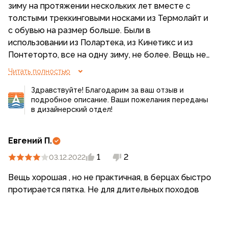
зиму на протяжении нескольких лет вместе с
толстыми треккинговыми носками из Термолайт и
с обувью на размер больше. Были в
использовании из Полартека, из Кинетикс и из
Понтеторто, все на одну зиму, не более. Вещь не
для ношения с обувью, понимаю, но оказывается,
Читать полностью
что я не один такой чудак) Посему хотелось бы
Здравствуйте! Благодарим за ваш отзыв и
видеть в ассортименте компании хоть чуть более
подробное описание. Ваши пожелания переданы
износостойкую модификацию, скажем обшитую
в дизайнерский отдел!
тонкой эластичной нейлоновой тканью, как на
флисовых куртках, к примеру. Цвета у этой ткани
тоже есть разные(все, кроме синего, как понял),
Евгений П.
выбор у покупателя будет) Пусть и цена
1
2
03.12.2022
повыситься, может даже значительно, но носки,
возможно, перестанут быть небюджетным
Вещь хорошая , но не практичная, в берцах быстро
расходником)