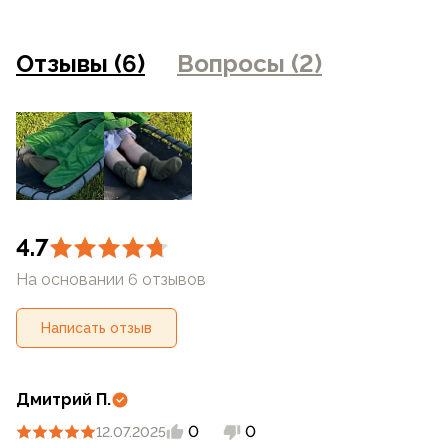
искажением цветопередачи монитора, настройками
фотоаппаратуры и прочими факторами. Цены указанные
на сайте могут отличаться от цен в розничных
Отзывы (6)
Вопросы (2)
магазинах
4.7
На основании 6 отзывов
Написать отзыв
Дмитрий П.
0
0
12.07.2025