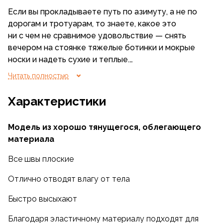
Если вы прокладываете путь по азимуту, а не по
дорогам и тротуарам, то знаете, какое это
ни с чем не сравнимое удовольствие — снять
вечером на стоянке тяжелые ботинки и мокрые
носки и надеть сухие и теплые.
Читать полностью
Носки из Power Stretch — лучшее, что можно
придумать в подобной ситуации. Пушистые
Характеристики
и уютные внутри, мягко облегая, они согревают
и снимают усталость. Даже в условиях зимнего
Модель из хорошо тянущегося, облегающего
похода, носки сохнут достаточно быстро, что
материала
было неоднократно проверено сотрудниками
Компании и их друзьями.
Все швы плоские
Не обладая достаточной износостойкостью для
Отлично отводят влагу от тела
того, чтобы целыми днями ходить в них в тяжелой
Быстро высыхают
обуви, носки, тем не менее, вполне подойдут для
зимней рыбалки, охоты или катания на снегоходе.
Благодаря эластичному материалу подходят для