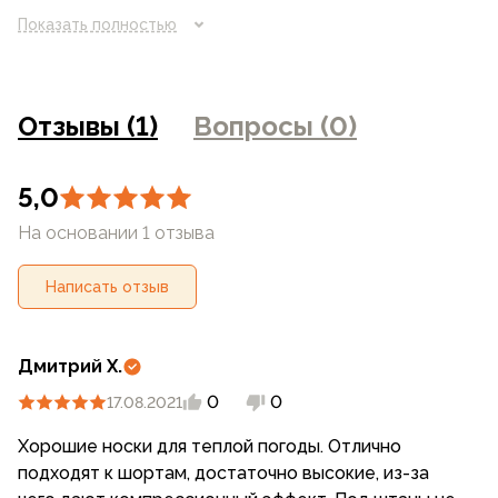
потребителя. Цвет изделия на фотографии может
Показать полностью
отличаться от реального цвета товара, что связано с
искажением цветопередачи монитора, настройками
фотоаппаратуры и прочими факторами. Цены указанные
на сайте могут отличаться от цен в розничных
Отзывы (1)
Вопросы (0)
магазинах
5,0
На основании 1 отзыва
Написать отзыв
Дмитрий Х.
0
0
17.08.2021
Хорошие носки для теплой погоды. Отлично
подходят к шортам, достаточно высокие, из-за