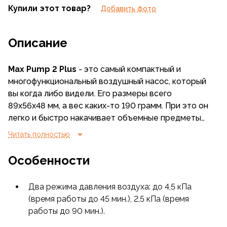
Купили этот товар?
Добавить фото
Описание
Max Pump 2 Plus
- это самый компактный и
многофункциональный воздушный насос, который
вы когда либо видели. Его размеры всего
89х56х48 мм, а вес каких-то 190 грамм. При это он
легко и быстро накачивает объемные предметы
вроде коврика или матраса, а кроме того,
Читать полностью
оборудован встроенным мощным фонарем,
который пригодится в кемпинге и любой другой
Особенности
ситуации.
Два режима давления воздуха: до 4,5 кПа
(время работы до 45 мин.), 2,5 кПа (время
работы до 90 мин.).