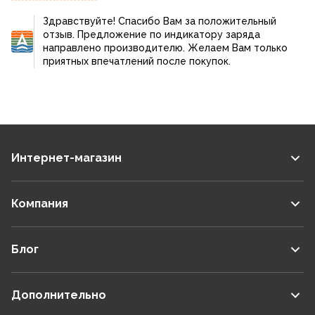
уже ручными насосами накачали))).
Здравствуйте! Спасибо Вам за положительный
единственное, на мой взгляд, ему не помешал бы
отзыв. Предложение по индикатору заряда
индикатор заряда, а так, вещь просто
направлено производителю. Желаем Вам только
бомбическая!!!
приятных впечатлений после покупок.
Интернет-магазин
Компания
Блог
Дополнительно