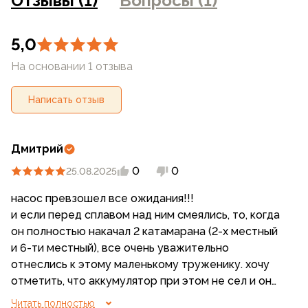
Отзывы (1)
Вопросы (1)
5,0
На основании 1 отзыва
Написать отзыв
Дмитрий
0
0
25.08.2025
насос превзошел все ожидания!!!
и если перед сплавом над ним смеялись, то, когда
он полностью накачал 2 катамарана (2-х местный
и 6-ти местный), все очень уважительно
отнеслись к этому маленькому труженику. хочу
отметить, что аккумулятор при этом не сел и он
был готов работать дальше, просто остальные
Читать полностью