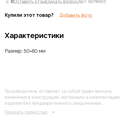
0
Оставить отзыв
Задать вопрос
Арт: 6078402
Купили этот товар?
Добавить фото
Характеристики
Размер: 50×80 мм
Производитель оставляет за собой право вносить
изменения в конструкцию, материалы и комплектацию
изделия без предварительного уведомления
потребителя. Цвет изделия на фотографии может
Показать полностью
отличаться от реального цвета товара, что связано с
искажением цветопередачи монитора, настройками
фотоаппаратуры и прочими факторами. Цены указанные
на сайте могут отличаться от цен в розничных