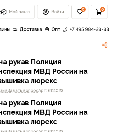
0
0
Мой заказ
Войти
зины
Доставка
Опт
+7 495 984-28-83
на рукав Полиция
нспекция МВД России на
вышивка люрекс
тзыв
Задать вопрос
Арт: 6111023
на рукав Полиция
нспекция МВД России на
вышивка люрекс
тзыв
Задать вопрос
Арт: 6111023