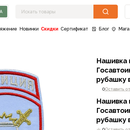
А
ряжение
Новинки
Скидки
Сертификат
Блог
Мага
Нашивка 
Госавтои
рубашку 
0
Оставить о
Нашивка 
Госавтои
рубашку 
0
Оставить о