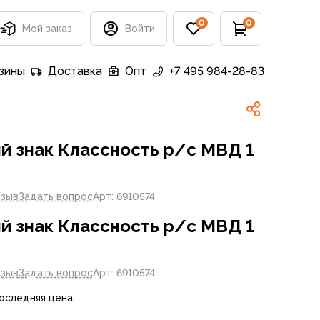
0
0
Мой заказ
Войти
зины
Доставка
Опт
+7 495 984-28-83
й знак Классность р/с МВД 1
тзыв
Задать вопрос
Арт: 6910574
й знак Классность р/с МВД 1
тзыв
Задать вопрос
Арт: 6910574
Последняя цена: