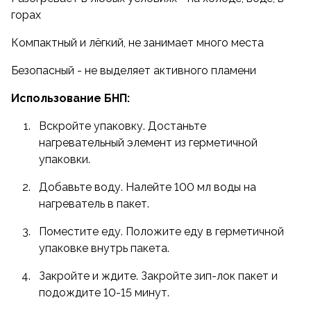
с едой сверху.
горах
Термос или контейнер - нагреватель
Компактный и лёгкий, не занимает много места
активируется на дне, а еда греется от пара.
Металлическая миска, кастрюля с крышкой или
Безопасный - не выделяет активного пламени
котелок - подходит для походных условий.
Использование БНП:
Используйте как автономный подогрев для
консервов, реторт-пакетов или контейнеров.
Вскройте упаковку. Достаньте
Важно! Еда должна быть в герметичной упаковке.
нагревательный элемент из герметичной
упаковки.
Внимание!
После начала химической реакции
образуется горячий пар. В вашей ёмкости должно
Добавьте воду. Налейте 100 мл воды на
быть отверстие для выхода пара наружу.
нагреватель в пакет.
Дождитесь полного прекращения кипения воды,
Поместите еду. Положите еду в герметичной
прежде чем доставать пищу.
упаковке внутрь пакета.
Туристы ценят БНП за небольшой вес, который не
Закройте и ждите. Закройте зип-лок пакет и
утяжеляет снаряжение. Никакая непогода не
подождите 10-15 минут.
испортит горячий ужин или завтрак туриста.