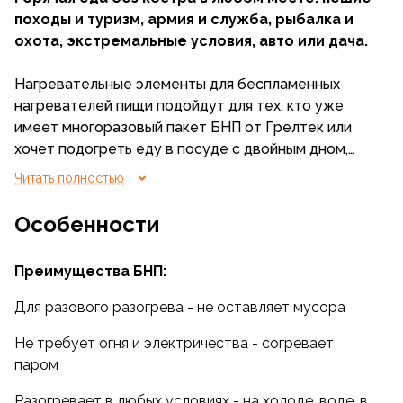
походы и туризм, а
рмия и служба,
рыбалка и
охота,
экстремальные условия,
авто или дача.
Нагревательные элементы для беспламенных
нагревателей пищи подойдут для тех, кто уже
имеет многоразовый пакет БНП от Грелтек или
хочет подогреть еду в посуде с двойным дном,
кастрюле, термосе или в домашних условиях.
Читать полностью
Нагревательные элементы для беспламенного
Особенности
разогрева пищи работают при взаимодействии с
водой. Происходит химическая реакция, в
Преимущества БНП:
результате которой выделяется пар. Никакого
огня, газа или электричества.
Для разового разогрева - не оставляет мусора
Нагревательные элементы можно использовать с
Не требует огня и электричества - согревает
посудой с двойным дном - поместите элемент
паром
между дном, добавьте воду и поставьте ёмкость
Разогревает в любых условиях - на холоде, воде, в