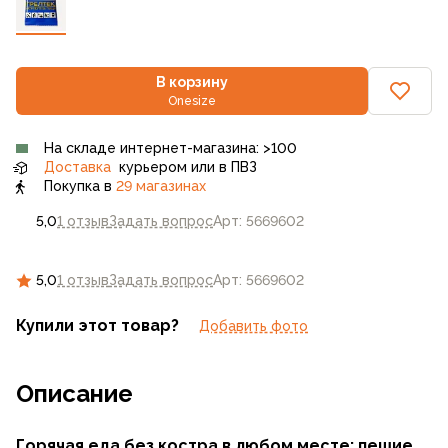
В корзину
Onesize
На складе интернет-магазина: >100
Доставка
курьером или в ПВЗ
Покупка в
29 магазинах
5,0
1 отзыв
Задать вопрос
Арт: 5669602
5,0
1 отзыв
Задать вопрос
Арт: 5669602
Купили этот товар?
Добавить фото
Описание
Горячая еда без костра в любом месте:
пешие