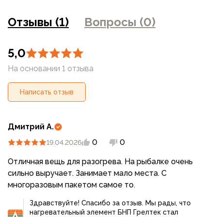
фотоаппаратуры и прочими факторами. Цены указанные
отрицательных температурах, что позволяет
на сайте могут отличаться от цен в розничных
Отзывы (1)
Вопросы (0)
использовать его в зимних походах, на зимней
магазинах
рыбалке или охоте.
5,0
На основании 1 отзыва
Написать отзыв
Дмитрий А.
0
0
19.04.2026
Отличная вещь для разогрева. На рыбалке очень
сильно выручает. Занимает мало места. С
многоразовым пакетом самое то.
Здравствуйте! Спасибо за отзыв. Мы рады, что
нагревательный элемент БНП Грелтек стал