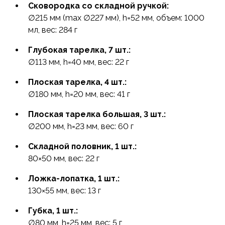
Сковородка со складной ручкой:
которое защищает от окисления и служит
∅215 мм (max ∅227 мм), h=52 мм, объем: 1000
защитой от механических повреждений.
мл, вес: 284 г
Анодированная посуда сохраняет обычные для
алюминиевой посуды легкость и быстроту
Глубокая тарелка, 7 шт.:
прогрева, не ухудшая вкуса приготовленной еды.
∅113 мм, h=40 мм, вес: 22 г
Посуда легко чистится. Покрытие не разрушается
со временем и не отслаивается.
Плоская тарелка, 4 шт.:
∅180 мм, h=20 мм, вес: 41 г
Плотно пригнанные крышки на чайнике
Плоская тарелка большая, 3 шт.:
и кастрюлях ускоряют процесс приготовления
∅200 мм, h=23 мм, вес: 60 г
пищи и предохраняют ее от насекомых и мелкого
мусора.
Складной половник, 1 шт.:
80×50 мм, вес: 22 г
Ручки складываются, позволяя компактно
упаковывать посуду.
Ложка-лопатка
, 1 шт.:
130×55 мм, вес: 13 г
Складной половник
и ложка-лопатка
,
Губка, 1 шт.:
изготовленные из полипропилена (PP)
∅80 мм, h=25 мм, вес: 5 г