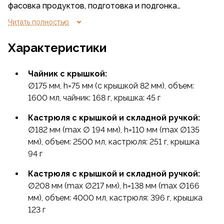
фасовка продуктов, подготовка и подгонка
снаряжения. Вес своего будущего рюкзака
Читать полностью
каждый старается уменьшить самостоятельно,
ну а распределение общественного груза — это,
Характеристики
как правило, бессонные ночи командира. Набор
посуды для газовой горелки сильно упростит ему
Чайник с крышкой:
задачу, и порадует группу.
∅175 мм, h=75 мм (с крышкой 82 мм), объем:
1600 мл, чайник: 168 г, крышка: 45 г
Подобный комплект позволяет без напряжения
приготовить полноценный обед и накормить
Кастрюля с крышкой и складной ручкой:
компанию из 6−7 человек. При этом общий вес
∅182 мм (max ∅ 194 мм), h=110 мм (max ∅135
посуды составляет 2900 г
мм), объем: 2500 мл, кастрюля: 251 г, крышка
94 г
Чайник на 1600 мл, кастрюли (2500, 4000 мл)
и сковородка (1000 мл) изготовлены
Кастрюля с крышкой и складной ручкой:
из анодированного алюминия. Если кто не помнит,
∅208 мм (max ∅217 мм), h=138 мм (max ∅166
анодированный алюминий (anodised aluminium) —
мм), объем: 4000 мл, кастрюля: 396 г, крышка
это алюминий со специальным покрытием,
123 г
получаемым электролитическим способом,