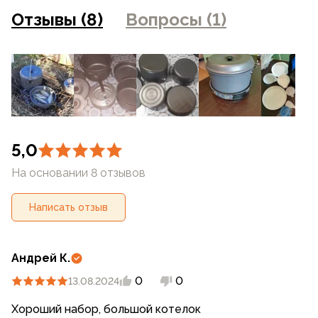
на сайте могут отличаться от цен в розничных
Отзывы (8)
Вопросы (1)
магазинах
5,0
На основании 8 отзывов
Написать отзыв
Андрей К.
0
0
13.08.2024
Хороший набор, большой котелок