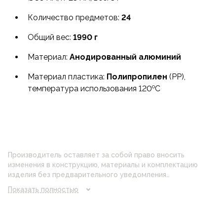
(температура использования 120oC) логично
завершают комплект посуды для готовки.
Количество предметов:
24
Для сервировки стола предлагаются 7 плоских и 7
Общий вес:
1990 г
глубоких (могут служить и кружками) тарелок
Материал:
Анодированный алюминий
из полипропилена. А губка позволит вам отмывать
посуду даже в ледяной воде горных речек.
Материал пластика:
Полипропилен
(PP),
o
температура использования 120
C
Дежурные по кухне найдут в этом наборе
верного помощника, который поможет свести
время готовки к минимуму.
Производитель оставляет за собой право вносить
изменения в конструкцию, материалы и комплектацию
изделия без предварительного уведомления
потребителя. Цвет изделия на фотографии может
Показать полностью
отличаться от реального цвета товара, что связано с
искажением цветопередачи монитора, настройками
фотоаппаратуры и прочими факторами. Цены указанные