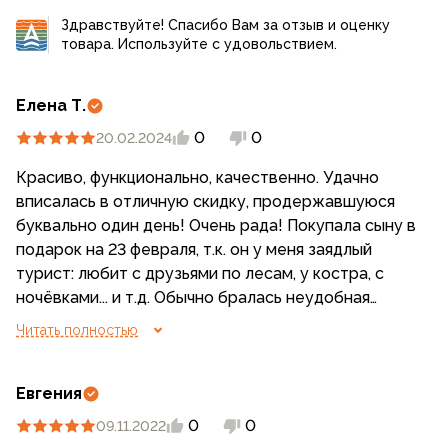
Здравствуйте! Спасибо Вам за отзыв и оценку
товара. Используйте с удовольствием.
Елена Т.
0
0
20.02.2024
Красиво, функционально, качественно. Удачно
вписалась в отличную скидку, продержавшуюся
буквально один день! Очень рада! Покупала сыну в
подарок на 23 февраля, т.к. он у меня заядлый
турист: любит с друзьями по лесам, у костра, с
ночёвками... и т.д. Обычно бралась неудобная
посуда с дачи, теперь всё супер, очень компактно
Читать полностью
всё убирается в сумку, размеры предметов
замечательные. Сыну очень понравился набор.
Ещё что-нибудь купим, типа стаканов, рюмок
Евгения
металлических. Спасибо производителю.
0
0
09.11.2022