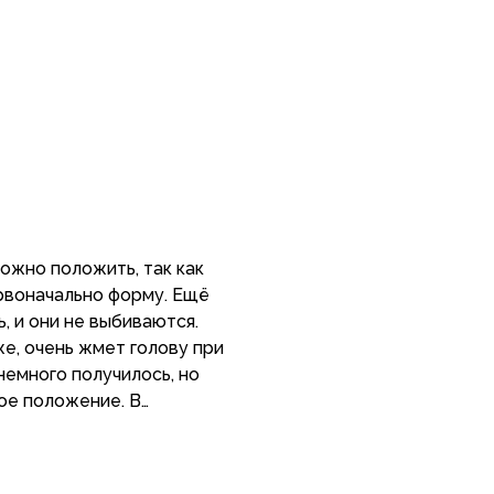
можно положить, так как
рвоначально форму. Ещё
, и они не выбиваются.
же, очень жмет голову при
немного получилось, но
ое положение. В
 трубы 50 см. На размер
 разными способами, а
пустить эти головные