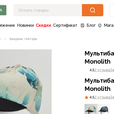
А
ряжение
Новинки
Скидки
Сертификат
Блог
Мага
ы
Банданы, гейторы
Мультиба
Monolith
4,5
2 отзыва
З
Мультиба
Monolith
4,5
2 отзыва
З