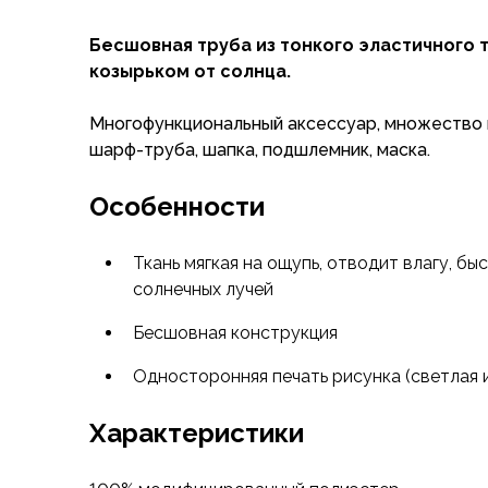
Флисовые куртки
Бесшовная труба из тонкого эластичного 
Беговые и спортивные
козырьком от солнца.
Пончо и дождевики
Пуховые куртки
Многофункциональный аксессуар, множество 
Куртки с синтетическим утеплителем
шарф-труба, шапка, подшлемник, маска.
Жилеты
Брюки
Особенности
Мембранные брюки
Брюки софтшелл и ветрозащита
Брюки с синтетическим утеплителем
Ткань мягкая на ощупь, отводит влагу, бы
Флисовые брюки
солнечных лучей
Беговые и спортивные
Бесшовная конструкция
Шорты
Термобелье
Односторонняя печать рисунка (светлая 
Термофутболки
Термолеггинсы
Характеристики
Термотрусы
Толстовки, худи