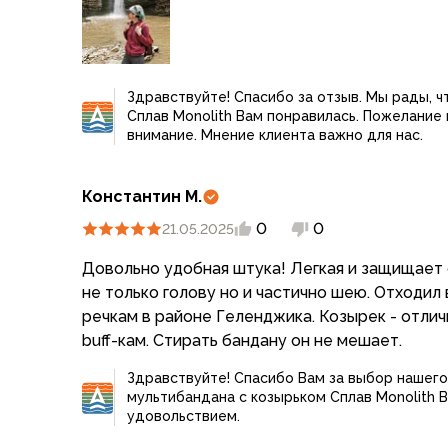
уборы хотя бы двух размеров: большой и мале
Варежки
Зимние перчатки
Всесезонные перчатки
Мембранные перчатки
Здравствуйте! Спасибо за отзыв. Мы рады, 
Неопреновые перчатки
Сплав Monolith Вам понравилась. Пожелание
внимание. Мнение клиента важно для нас.
Полуперчатки
Головные уборы
Шапки
Константин М.
Маски, подшлемники
0
0
21.05.2025
Капюшоны-банданы
Банданы, гейторы
Довольно удобная штука! Легкая и защищает 
Кепки и бейсболки
не только голову но и частично шею. Отходил 
Шарфы
речкам в районе Геленджика. Козырек - отличное дополнение к типовым
Панамы
buff-кам. Стирать бандану он не мешает.
Носки
Для треккинга
Здравствуйте! Спасибо Вам за выбор нашего
мультибандана с козырьком Сплав Monolith В
Носки для бега
удовольствием.
Повседневные