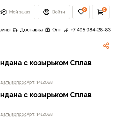
0
0
Мой заказ
Войти
зины
Доставка
Опт
+7 495 984-28-83
ндана с козырьком Сплав
адать вопрос
Арт: 1412028
ндана с козырьком Сплав
адать вопрос
Арт: 1412028