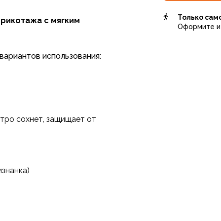
Только сам
трикотажа с мягким
Оформите и 
вариантов использования:
стро сохнет, защищает от
изнанка)