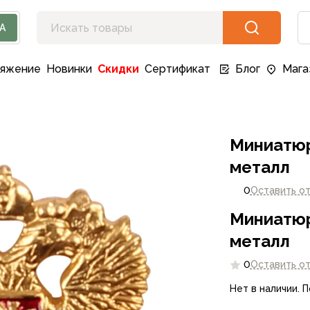
А
ряжение
Новинки
Скидки
Сертификат
Блог
Мага
Миниатюр
металл
0
Оставить о
Миниатюр
металл
0
Оставить о
Нет в наличии. 