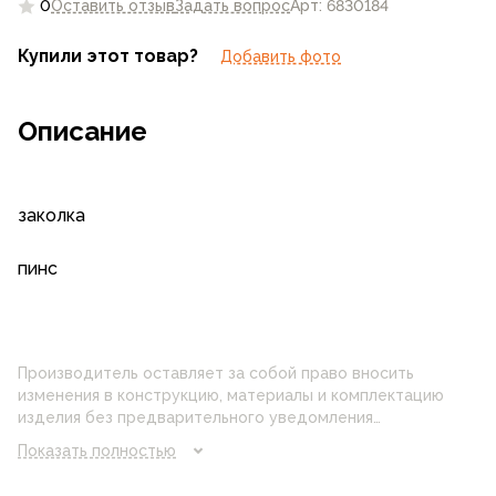
0
Оставить отзыв
Задать вопрос
Арт: 6830184
Купили этот товар?
Добавить фото
Описание
заколка
пинс
Производитель оставляет за собой право вносить
изменения в конструкцию, материалы и комплектацию
изделия без предварительного уведомления
потребителя. Цвет изделия на фотографии может
Показать полностью
отличаться от реального цвета товара, что связано с
искажением цветопередачи монитора, настройками