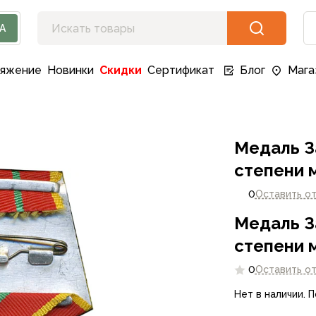
А
ряжение
Новинки
Скидки
Сертификат
Блог
Мага
Медаль З
степени 
0
Оставить о
Медаль З
степени 
0
Оставить о
Нет в наличии. 