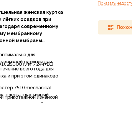
Показать
недост
тшельная женская куртка
 лёгких осадков при
лагодаря современному
Похож
ому мембранному
конной мембраны.
 оптимальна для
ве верхней одежды для
2
A1), 25000 г/м
/24ч (B1)
течение всего года для
ыха и при этом одинаково
стер 75D (mechanical
пь, слегка эластичный.
ной трикотажной изнанкой
тации и компактной
мый 100%-й полиэстер 30D
анении высокого уровня