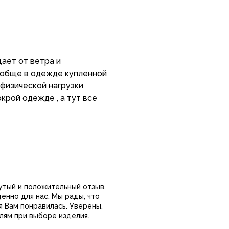
щает от ветра и
ообще в одежде купленной
 физической нагрузки
крой одежде , а тут все
утый и положительный отзыв,
енно для нас. Мы рады, что
я Вам понравилась. Уверены,
лям при выборе изделия.