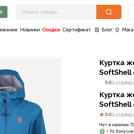
А
ряжение
Новинки
Скидки
Сертификат
Блог
Мага
Куртка ж
SoftShell
5,0
3 отзыва
1
Куртка ж
SoftShell
5,0
3 отзыва
1
Нет в наличии. 
+ 70 бонусов