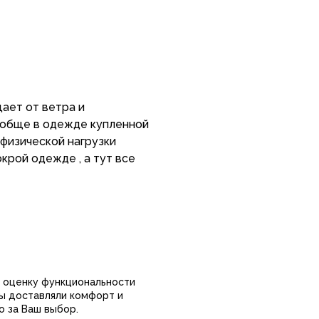
щает от ветра и
ообще в одежде купленной
 физической нагрузки
крой одежде , а тут все
ю оценку функциональности
ры доставляли комфорт и
о за Ваш выбор.