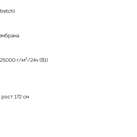
tretch)
ембрана
2
, 25000 г/м
/24ч (B1)
 рост 172 см