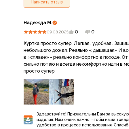
Для бивуака, чуни
Написать отзыв
Мембранные носки
Неопреновые носки
Ремни брючные
Надежда М.
Уход за одеждой
0
0
09.08.2025
Снаряжение
Палатки и тенты
Куртка просто супер. Легкая , удобная . Защи
1-местные
небольшого дождя. Реально « дышащая» И в
2-местные
в «сплаве» - реально комфортно в походе. От
3-местные
сильно потею и всегда некомфортно идти в мо
Более 5 мест
просто супер
Тенты
Аксессуары
Гамаки
Спальные мешки
Пуховые спальники
С синтетическим утеплителем
Здравствуйте! Признательны Вам за высоку
Двухместные спальники
изделия. Нам очень важно, чтобы наши това
Вкладыши
удобство в процессе использования. Спасиб