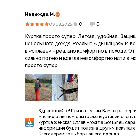
Компрессионные мешки
Подушки
Надежда М.
Коврики
0
0
09.08.2025
Надувные
Самонадувающиеся
Куртка просто супер. Легкая , удобная . Защи
Пенки
небольшого дождя. Реально « дышащая» И в
Сидушки
в «сплаве» - реально комфортно в походе. От
Аксессуары
сильно потею и всегда некомфортно идти в мо
Рюкзаки
просто супер
Экспедиционные
Треккинговые
Легкоходные
Городские
Питьевые системы
Аксессуары
Здравствуйте! Признательны Вам за развёрн
Сумки, кейсы и гермоупаковка
мнение о личном опыте эксплуатации очень ц
Сумки, баулы
куртка женская Сплав Proxima SoftShell сера
Несессеры, кошельки
информация будет полезна другим покупате
Гермоупаковка
Благодарим за выбор нашего бренда.