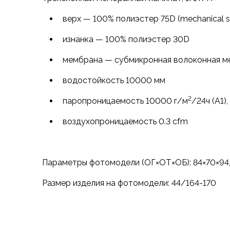
Аксессуары для обуви
Уход за обувью
верх — 100% полиэстер 75D (mechanical s
Шнурки, стельки
изнанка — 100% полиэстер 30D
Сушилки для обуви
Клей
мембрана — субмикронная волоконная м
Ледоступы
Женская обувь
водостойкость 10000 мм
Ботинки
2
паропроницаемость 10000 г/м
/24ч (A1)
Кроссовки
Сапоги
воздухопроницаемость 0.3 cfm
Гамаши, бахилы
Аксессуары для обуви
Уход за обувью
Параметры фотомодели (ОГ×ОТ×ОБ): 84×70×94,
Шнурки, стельки
Сушилки для обуви
Размер изделия на фотомодели: 44/164-170
Клей
Ледоступы
Аксессуары
Варежки и перчатки