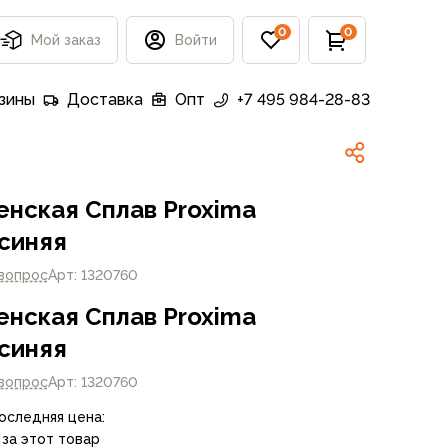
0
0
Мой заказ
Войти
зины
Доставка
Опт
+7 495 984-28-83
енская Сплав Proxima
 синяя
 вопрос
Арт: 1320760
енская Сплав Proxima
 синяя
 вопрос
Арт: 1320760
Последняя цена:
 за этот товар