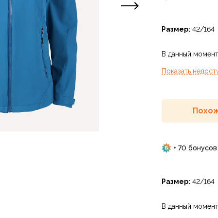
Размер:
42/164
В данный момент
Показать
недост
Похож
+ 70 бонусов
Размер:
42/164
В данный момент