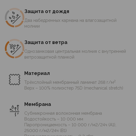
волоконной мембраны.
Защита от дождя
Два набедренных кармана на влагозащитной
Куртка и брюки Action Softshell мод.2 созданы как
молнии
маршрутные для различных видов туризма,
альпинизма и активного отдыха в межсезонье и в
Защита от ветра
зимний период, применимы также в качестве
городской одежды. Обеспечивают надёжную
Однозамковая центральная молния с внутренней
защиту от ветра, несильного дождя и снега при
ветрозащитной планкой
сохранении высокого уровня комфорта в широком
диапазоне нагрузок и температур.
Материал
2
Трёхслойный мембранный ламинат 268 г/м
Субмикронная волоконная мембрана при
Верх – 100% полиэстер 75D (mechanical stretch)
сохранении высокого уровня защиты от ветра и
влаги обеспечивает существенно более
Мембрана
эффективный воздухообмен в сравнении с
Субмикронная волоконная мембрана
традиционными поровыми и, тем более,
Водостойкость – 10 000 мм
гидрофильными мембранами, чем способствует
Паропроницаемость – 10 000 г/м2/24ч (A1),
снижению вероятности перегрева при активном
25000 г/м2/24ч (B1)