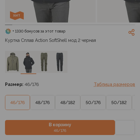
ХИТ
+ 1330 бонусов за этот товар
Куртка Сплав Action SoftShell мод 2 черная
Размер:
46/176
Таблица размеров
46/176
48/176
48/182
50/176
50/182
5
В корзину
46/176