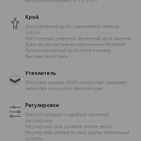
Воздухопроницаемость – 0.3 cfm
движении, более эффективной транспортировке
избыточной влаги наружу и, соответственно,
уменьшению дискомфорта пользователя.
Крой
Анатомический крой с удлинённой спинкой
Эластичная прочная и износостойкая ткань не
куртки
Анатомичный умеренно зауженный крой (ширина
ограничивает свободы движений, а флисовая
брюк не рассчитана на горнолыжные ботинки)
изнанка сохраняет тепло при минусовых
Артикулированный крой локтя и колена
температурах.
Высокая талия брюк
Утеплитель
Флисовая изнанка (100% полиэстер) сохраняет
тепло при минусовых температурах
Регулировки
Втачной капюшон с удобной системой
регулировки
Регулировка низа рукавов патами velcro
Регулировка объёма по низу куртки эластичным
шнуром