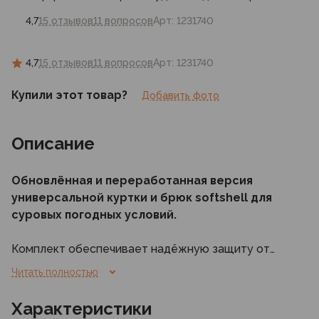
4,7
15 отзывов
11 вопросов
Арт: 1231740
4,7
15 отзывов
11 вопросов
Арт: 1231740
Купили этот товар?
Добавить фото
Описание
Обновлённая и переработанная версия
универсальной куртки и брюк
softshell
для
суровых погодных условий.
Комплект обеспечивает надёжную защиту от
ветра и лёгких осадков при сохранении высокого
Читать полностью
уровня комфорта благодаря современному
высокоэффективному воздухопроницаемому
Характеристики
мембранному материалу на основе субмикронной