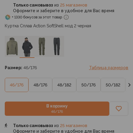
Только самовывоз
из
25 магазинов
Оформите и заберите в удобное для Вас время
+ 1330 бонусов за этот товар
Куртка Сплав Action SoftShell мод 2 черная
Размер:
46/176
Таблица размеров
46/176
48/176
48/182
50/176
50/182
5
В корзину
46/176
Только самовывоз
из
25 магазинов
Оформите и заберите в удобное для Вас время