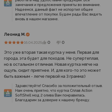
работать над удобствами продукции. Все
Повторюсь, куртка неплохая , но явно не за эти
замечания и предложения приняты во внимание.
Надеемся, данный факт не испортил общее
деньги! Второй раз не купил бы.
впечатление от покупки. Будем рады Вас видеть
Леонид М.
0
0
16.04.2025
Это уже вторая такая куртка у меня. Первая для
города, эта будет для походов. Не супертеплая,
но в остальном отличная. Новая куртка мягче на
ощупь, сидит приятнее. И, для кого-то это может
быть важным - легче первой на 3 грамма:)
Здравствуйте! Спасибо за положительный отзыв.
Нам очень приятно, что куртка Сплав Action
SoftShell мод 2 олива Вам понравилась.
Благодарим за доверие к нашему бренду.