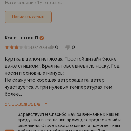
На основании 15 отзывов
Написать отзыв
Константин П.
0
0
14.07.2026
Куртка в целом неплохая. Простой дизайн (может
даже слишком). Брал на повседневную носку. Год
носки и основные минусы:
Не скажу что хорошая ветрозащита, ветер
чувствуется. А при нулевых температурах тем
более.
Не хватает вентиляционных клапанов. В
Читать полностью
дождливую погоду при длительной ходьбе, внутри
Здравствуйте! Спасибо Вам за внимание к нашей
начинает парить.
продукции и что нашли время для предложений и
Слишком длинные рукава. Пришлось отдать в
замечаний. Отзыв каждого клиента помогает нам
ателье, не хотел ходить с "гармошкой" на рукавах.