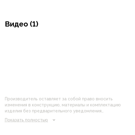
Видео (1)
Производитель оставляет за собой право вносить
изменения в конструкцию, материалы и комплектацию
изделия без предварительного уведомления
потребителя. Цвет изделия на фотографии может
Показать полностью
отличаться от реального цвета товара, что связано с
искажением цветопередачи монитора, настройками