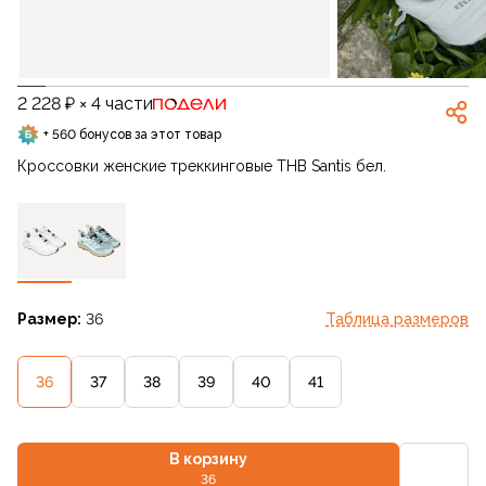
2 228 ₽ × 4 части
+ 560 бонусов за этот товар
Кроссовки женские треккинговые THB Santis бел.
Размер:
36
Таблица размеров
36
37
38
39
40
41
В корзину
36