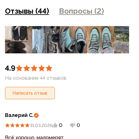
на сайте могут отличаться от цен в розничных
Отзывы (44)
Вопросы (2)
магазинах
4.9
На основании 44 отзывов
Написать отзыв
Валерий С.
0
0
31.03.2026
Всё хорошо, маломерят