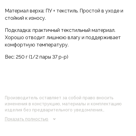
Материал верха: ПУ + текстиль. Простой в уходе и
стойкий к износу.
Подкладка: практичный текстильный материал.
Хорошо отводит лишнюю влагу и поддерживает
комфортную температуру.
Вес: 250 г (1/2 пары 37 р-р)
Производитель оставляет за собой право вносить
изменения в конструкцию, материалы и комплектацию
изделия без предварительного уведомления
потребителя. Цвет изделия на фотографии может
Показать полностью
отличаться от реального цвета товара, что связано с
искажением цветопередачи монитора, настройками
фотоаппаратуры и прочими факторами. Цены указанные