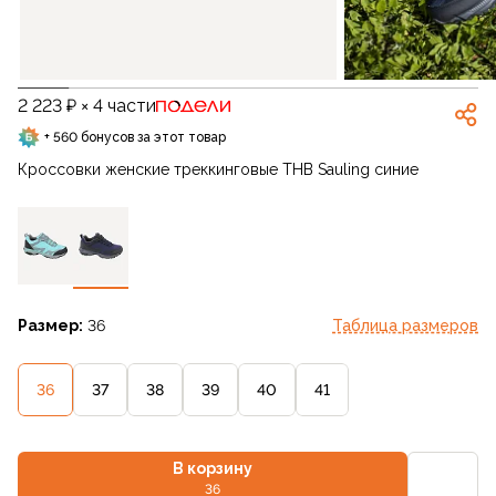
2 223 ₽ × 4 части
+ 560 бонусов за этот товар
Кроссовки женские треккинговые THB Sauling синие
Размер:
36
Таблица размеров
36
37
38
39
40
41
В корзину
36