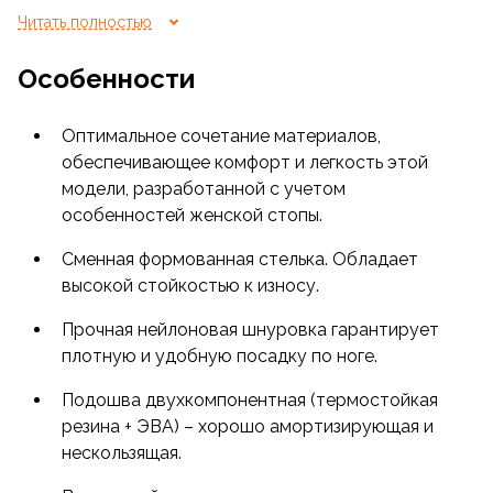
идеальна для активного времяпрепровождения
Читать полностью
как на открытом воздухе, так и в спортзале.
Особенности
Сезон: весна/лето.
Оптимальное сочетание материалов,
обеспечивающее комфорт и легкость этой
модели, разработанной с учетом
особенностей женской стопы.
Сменная формованная стелька. Обладает
высокой стойкостью к износу.
Прочная нейлоновая шнуровка гарантирует
плотную и удобную посадку по ноге.
Подошва двухкомпонентная (термостойкая
резина + ЭВА) – хорошо амортизирующая и
нескользящая.