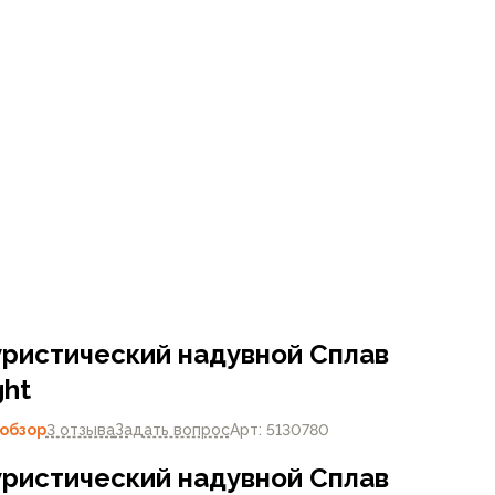
уристический надувной Сплав
ght
обзор
3 отзыва
Задать вопрос
Арт: 5130780
уристический надувной Сплав