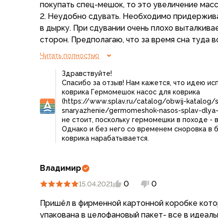
покупать спец-мешок, то это увеличение масс
Компрессионные мешки
2. Неудобно сдувать. Необходимо придержива
Подушки
в дырку. При сдувании очень плохо выталкивае
Коврики
сторон. Предполагаю, что за время сна туда в
Надувные
при быстрой процедуре сдувания и сворачиван
Самонадувающиеся
Читать полностью
сдутый коврик после сна получается не полно
Пенки
Здравствуйте!
остается.
Сидушки
Спасибо за отзыв! Нам кажется, что идею ис
Возможные действия: Для надувания запасай
Аксессуары
коврика Гермомешок насос для коврика
(удобный отрезок трубки) подходящего диаме
Рюкзаки
(https://www.splav.ru/catalog/obwij-katalog
было надувать ртом. А если покупать спец-ме
Экспедиционные
snaryazhenie/germomeshok-nasos-splav-dlya-
не стоит, поскольку гермомешки в походе - 
коврик Nebula, который лучше надувается и с
Треккинговые
Однако и без него со временем сноровка в
пухлее и тяжелее (720 гр.)
Легкоходные
коврика нарабатывается.
Лежать на Xenium Light так себе удовольстви
Городские
пенке. Так что если вес человека небольшой,
Питьевые системы
если вес приличный, то предполагаю, что день
Владимир
Аксессуары
Сумки, кейсы и гермоупаковка
0
0
15.04.2021
Свое мнение никому не навязываю, оно не ок
Сумки, баулы
несколько раз использовать, думать. Может 
Пришёл в фирменной картонной коробке кото
Несессеры, кошельки
привыкнуть и не гемморойничать с разными наду
упакована в целофановый пакет- все в идеаль
Гермоупаковка