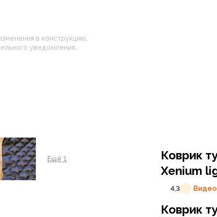
изменения в конструкцию,
 настройками
нные на сайте могут
Коврик т
Ещё 1
Xenium li
4,3
Видео
Коврик т