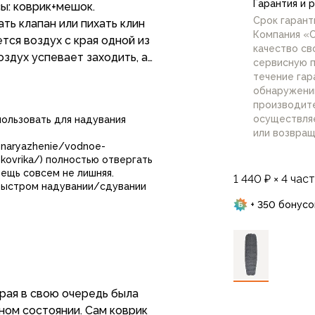
Гарантия и 
ы: коврик+мешок.
Срок гаранти
ть клапан или пихать клин
Компания «
тся воздух с края одной из
качество св
оздух успевает заходить, а
сервисную п
ия не получается. Т.е.
течение гар
стью сдутый, процентов 5
обнаружении
производите
осуществля
пользовать для надувания
тесь маленьким патрубком
или возвращ
тра (22 мм), чтобы удобно
/snaryazhenie/vodnoe-
шок, то уж лучше купить
kovrika/) полностью отвергать
вещь совсем не лишняя.
дувается просто ртом,
1 440 ₽ × 4 час
 быстром надувании/сдувании
+ 350 бонусо
е, но лучше чем просто на
 то наверное можно купить,
ги на ветер.
ончательное, буду еще
проще просто к пенке
рая в свою очередь была
внушками........Словом,
ном состоянии. Сам коврик