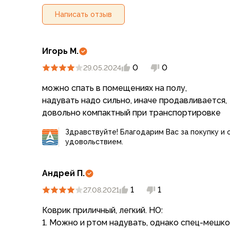
Для бивуака, чуни
Мембранные носки
Написать отзыв
Неопреновые носки
Ремни брючные
Уход за одеждой
Игорь М.
Снаряжение
0
0
29.05.2024
Палатки и тенты
1-местные
можно спать в помещениях на полу,
2-местные
надувать надо сильно, иначе продавливается,
3-местные
довольно компактный при транспортировке
Более 5 мест
Здравствуйте! Благодарим Вас за покупку и 
Тенты
удовольствием.
Аксессуары
Гамаки
Андрей П.
Спальные мешки
Пуховые спальники
1
1
27.08.2021
С синтетическим утеплителем
Коврик приличный, легкий. НО:
Двухместные спальники
1. Можно и ртом надувать, однако спец-мешком
Вкладыши