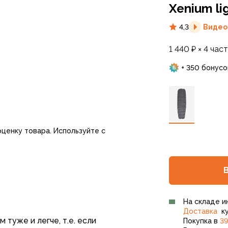
Xenium li
4,3
Видео
1 440 ₽ × 4 час
+ 350 бонусо
оценку товара. Используйте с
На складе и
Доставка
ку
 туже и легче, т.е. если
Покупка в
39