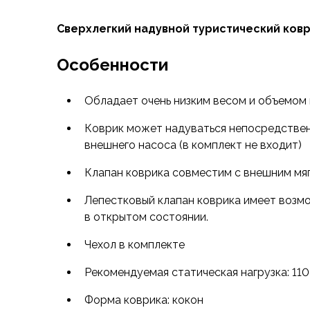
Флисовые куртки
Сверхлегкий надувной туристический ковр
Беговые и спортивные
Пончо и дождевики
Особенности
Пуховые куртки
Куртки с синтетическим утеплителем
Жилеты
Обладает очень низким весом и объемом 
Брюки
Коврик может надуваться непосредстве
Мембранные брюки
внешнего насоса (в комплект не входит)
Брюки софтшелл и ветрозащита
Брюки с синтетическим утеплителем
Клапан коврика совместим с внешним мя
Флисовые брюки
Беговые и спортивные
Лепестковый клапан коврика имеет возм
Шорты
в открытом состоянии.
Термобелье
Чехол в комплекте
Термофутболки
Термолеггинсы
Рекомендуемая статическая нагрузка: 110
Термотрусы
Толстовки, худи
Форма коврика: кокон