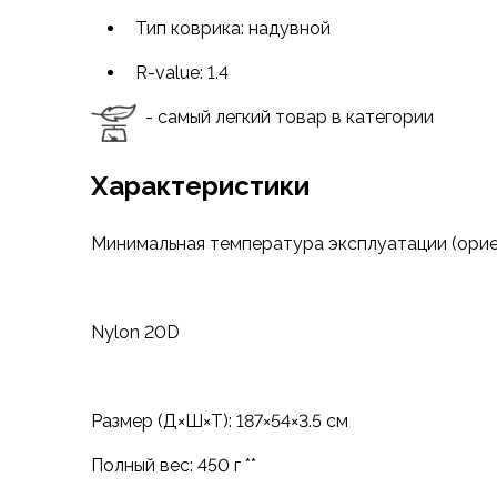
Футболки
Тип коврика: надувной
Нижнее белье
Обувь
R-value: 1.4
Мужская обувь
Ботинки
- самый легкий товар в категории
Утепленные
Неутепленные
Характеристики
Полуботинки
Кроссовки
Трейловые кроссовки
Минимальная температура эксплуатации (ориен
Повседневные кроссовки
Кроссовки треккинговые
Сапоги
Nylon 20D
Зимние
Демисезонные
Болотные сапоги, забродники
Размер (Д×Ш×Т): 187×54×3.5 см
Вкладыши
Сандалии
Полный вес: 450 г **
Гамаши, бахилы