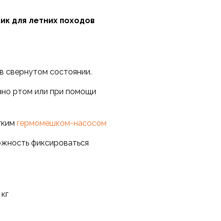
ик для летних походов
в свернутом состоянии.
нно ртом или при помощи
гким
гермомешком-насосом
ожность фиксироваться
 кг