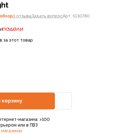
ght
обзор
3 отзыва
Задать вопрос
Арт: 5130780
ти
в за этот товар
В корзину
нтернет-магазина: >100
рьером или в ПВЗ
 магазинах