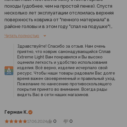
походы (удобнее, чем на простой пенке). Спустя
несколько лет эксплуатации отслоилась верхняя
поверхность коврика от "пенного материала" в
районе головы и в этом году "спал на подушке"!
скорее всего от возраста... ))) Из недостатков -
Читать полностью
хотелось бы и на вторую сторону
Здравствуйте! Спасибо за отзыв. Нам очень
противоскользящее покрытие! На дне палатки
приятно, что коврик самонадувающийся Сплав
лежит хорошо, а вот в спальнике ANTRIS
Extreme Light Вам понравился и Вы высоко
сползаешь к утру... (((
оценили легкость и удобство использования
изделия. Всё верно, изделие исчерпало свой
ресурс. Чтобы наши товары радовали Вас долге
время важен своевременный и правильный уход.
Пожелание по нанесению противоскользящего
покрытия принято во внимание. Всегда рады
видеть Вас в сети наших магазинов.
Герман К.
0
0
17.06.2024