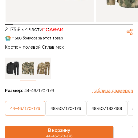
2 175 ₽ × 4 части
+ 560 бонусов за этот товар
Костюм полевой Сплав мох
Размер:
44-46/170-176
Таблица размеров
44-46/170-176
48-50/170-176
48-50/182-188
52
В корзину
44-46/170-176