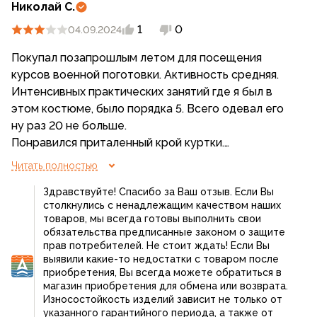
Николай С.
1
0
04.09.2024
Покупал позапрошлым летом для посещения
курсов военной поготовки. Активность средняя.
Интенсивных практических занятий где я был в
этом костюме, было порядка 5. Всего одевал его
ну раз 20 не больше.
Понравился приталенный крой куртки.
Непонравился крой штанов- очень низкая
Читать полностью
ширинка, подшивал в ателье. Ткань дышит, но не
Здравствуйте! Спасибо за Ваш отзыв. Если Вы
прочная. На куртке сбоку около шва и на штанах
столкнулись с ненадлежащим качеством наших
между ног начала расползаться не по швам , а
товаров, мы всегда готовы выполнить свои
обязательства предписанные законом о защите
прав потребителей. Не стоит ждать! Если Вы
выявили какие-то недостатки с товаром после
приобретения, Вы всегда можете обратиться в
магазин приобретения для обмена или возврата.
Износостойкость изделий зависит не только от
указанного гарантийного периода, а также от