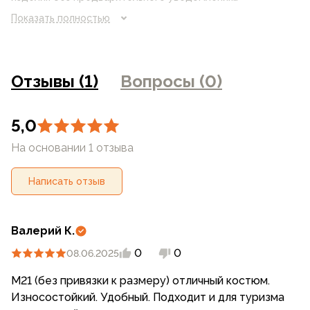
потребителя. Цвет изделия на фотографии может
Показать полностью
отличаться от реального цвета товара, что связано с
искажением цветопередачи монитора, настройками
фотоаппаратуры и прочими факторами. Цены указанные
на сайте могут отличаться от цен в розничных
Отзывы (1)
Вопросы (0)
магазинах
5,0
На основании 1 отзыва
Написать отзыв
Валерий К.
0
0
08.06.2025
М21 (без привязки к размеру) отличный костюм.
Износостойкий. Удобный. Подходит и для туризма