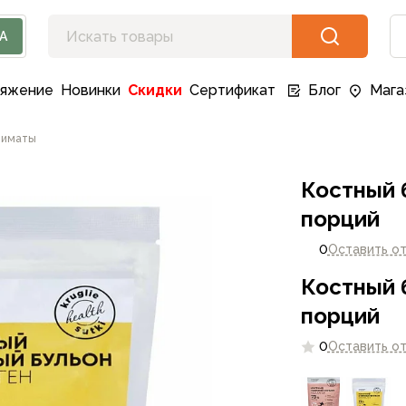
А
ряжение
Новинки
Скидки
Сертификат
Блог
Мага
лиматы
Костный 
порций
0
Оставить о
Костный 
порций
0
Оставить о