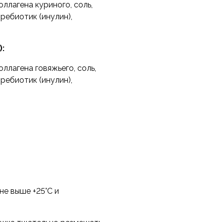
ллагена куриного, соль,
ребиотик (инулин),
м калорий, что
жительному чувству
глеводных диет, похудения.
):
ллагена говяжьего, соль,
ребиотик (инулин),
ьона суп может быть как
сновой для других супов
бляйте бульон с
ый мясной бульон.
ении бульона, но и
лотистым.
не выше +25°C и