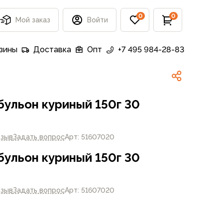
0
0
Мой заказ
Войти
зины
Доставка
Опт
+7 495 984-28-83
бульон куриный 150г 30
тзыв
Задать вопрос
Арт: 51607020
бульон куриный 150г 30
тзыв
Задать вопрос
Арт: 51607020