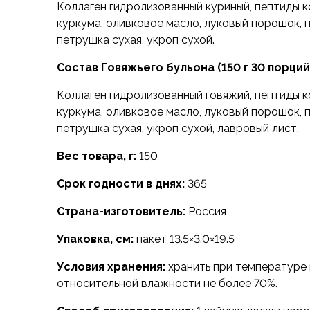
Футболки
Коллаген гидролизованный куриный, пептиды ко
Нижнее белье
куркума, оливковое масло, луковый порошок, п
В бульоне практически нет углеводов, миниму
Обувь
петрушка сухая, укроп сухой.
способствует быстрому насыщению и продол
Мужская обувь
сытости, при этом также подходит для низкоу
Состав Говяжьего бульона
(150 г 30 порций
Ботинки
Утепленные
Коллаген гидролизованный говяжий, пептиды ко
Неутепленные
куркума, оливковое масло, луковый порошок, п
Ароматный, лёгкий, с насыщенным вкусом бул
Полуботинки
петрушка сухая, укроп сухой, лавровый лист.
самостоятельным блюдом, так и прекрасной о
Кроссовки
или дополнением к другим продуктам. Употре
Трейловые кроссовки
Вес товара, г:
150
приправами, хлебными гренками или как обычн
Повседневные кроссовки
Используйте порошок не только при приготовл
Срок годности в днях:
365
Кроссовки треккинговые
гарнира, чтобы сделать его насыщенным и зо
Сапоги
Страна-изготовитель:
Россия
Зимние
Демисезонные
Упаковка, см:
пакет 13.5×3.0×19.5
Болотные сапоги, забродники
Условия хранения:
хранить при температуре 
Вкладыши
относительной влажности не более 70%.
Сандалии
Гамаши, бахилы