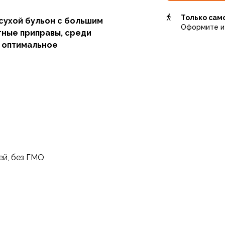
Только сам
сухой бульон с большим
Оформите и 
ные приправы, среди
е оптимальное
 насыщенным вкусом.
ик важных элементов для
та, крепости суставов,
итьевой бульон быстрого
аген 2(II) типа, лучше
ей, без ГМО
, т.к. в составе более 20
ком белка, строительным
ий, связок, хрящей,
лучшают подвижность