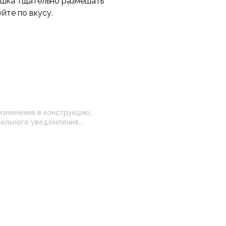
ошка тщательно размешать
йте по вкусу.
изменения в конструкцию,
 настройками
нные на сайте могут