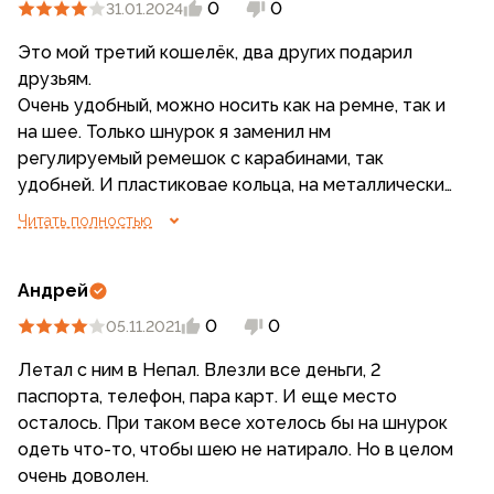
0
0
31.01.2024
Это мой третий кошелёк, два других подарил
друзьям.
Очень удобный, можно носить как на ремне, так и
на шее. Только шнурок я заменил нм
регулируемый ремешок с карабинами, так
удобней. И пластиковае кольца, на металлические.
Очень много карманов, влезают все доки и
Читать полностью
наличка.
Андрей
0
0
05.11.2021
Летал с ним в Непал. Влезли все деньги, 2
паспорта, телефон, пара карт. И еще место
осталось. При таком весе хотелось бы на шнурок
одеть что-то, чтобы шею не натирало. Но в целом
очень доволен.