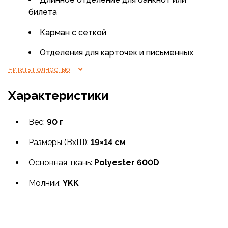
билета
Карман с сеткой
Отделения для карточек и письменных
отделений
Читать полностью
Внешний карман для быстрого доступа
Характеристики
Вес:
90 г
Размеры (ВxШ):
19×14 см
Основная ткань:
Polyester 600D
Молнии:
YKK