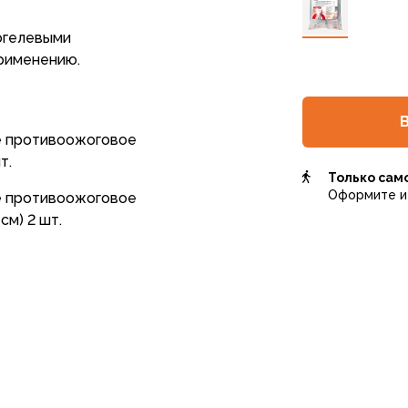
огелевыми
рименению.
е противоожоговое
т.
Только сам
Оформите и 
е противоожоговое
см) 2 шт.