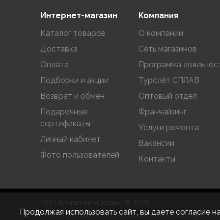
Аксессуары для обуви
Интернет-магазин
Компания
Уход за обувью
Шнурки, стельки
Каталог товаров
О компании
Сушилки для обуви
Доставка
Сеть магазинов
Клей
Ледоступы
Оплата
Программа лояльнос
Женская обувь
Подборки и акции
Турслёт СПЛАВ
Ботинки
Возврат и обмен
Оптовый отдел
Кроссовки
Сапоги
Подарочные
Франчайзинг
Гамаши, бахилы
сертификаты
Услуги ремонта
Аксессуары для обуви
Личный кабинет
Вакансии
Уход за обувью
Фото пользователей
Шнурки, стельки
Контакты
Сушилки для обуви
Клей
Ледоступы
ООО Компания «Сплав», © 2026
Аксессуары
Продолжая использовать сайт, вы даете согласие н
Пользовательское соглашение
Согласие на обработк
Варежки и перчатки