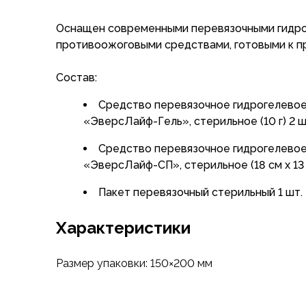
Флисовые куртки
Оснащен современными перевязочными гидр
Беговые и спортивные
противоожоговыми средствами, готовыми к п
Пончо и дождевики
Пуховые куртки
Состав:
Куртки с синтетическим утеплителем
Жилеты
Средство перевязочное гидрогелево
Брюки
«ЭверсЛайф-Гель», стерильное (10 г) 2 ш
Мембранные брюки
Брюки софтшелл и ветрозащита
Средство перевязочное гидрогелево
Брюки с синтетическим утеплителем
«ЭверсЛайф-СП», стерильное (18 см х 13 
Флисовые брюки
Пакет перевязочный стерильный 1 шт.
Беговые и спортивные
Шорты
Характеристики
Термобелье
Термофутболки
Термолеггинсы
Размер упаковки: 150×200 мм
Термотрусы
Толстовки, худи