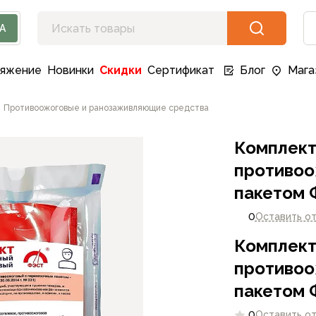
А
ряжение
Новинки
Скидки
Сертификат
Блог
Мага
Противоожоговые и ранозаживляющие средства
Комплект
противоо
пакетом 
0
Оставить о
Комплект
противоо
пакетом 
0
Оставить о