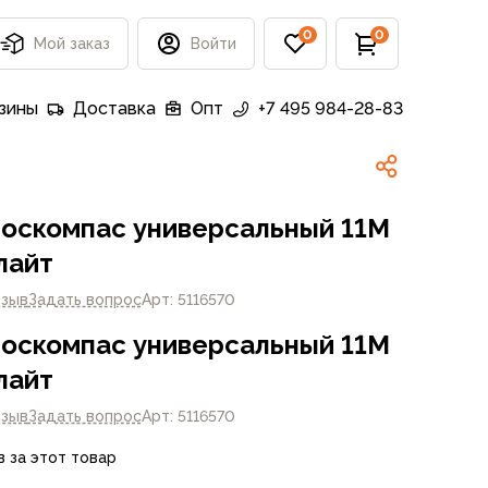
0
0
Мой заказ
Войти
зины
Доставка
Опт
+7 495 984-28-83
оскомпас универсальный 11M
лайт
тзыв
Задать вопрос
Арт: 5116570
оскомпас универсальный 11M
лайт
тзыв
Задать вопрос
Арт: 5116570
в за этот товар