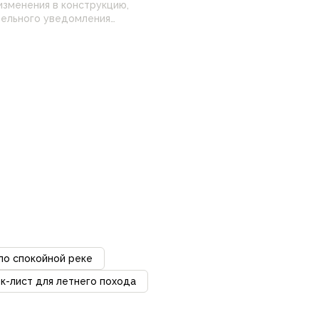
изменения в конструкцию,
 настройками
нные на сайте могут
 по спокойной реке
к-лист для летнего похода