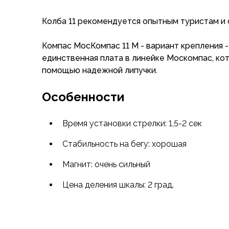
Флисовые куртки
Колба 11 рекомендуется опытным туристам и
Беговые и спортивные
Пончо и дождевики
Компас МосКомпас 11 М - вариант крепления -
Пуховые куртки
единственная плата в линейке Москомпас, кот
Куртки с синтетическим утеплителем
помощью надежной липучки.
Жилеты
Брюки
Особенности
Мембранные брюки
Брюки софтшелл и ветрозащита
Брюки с синтетическим утеплителем
Время установки стрелки: 1,5-2 сек
Флисовые брюки
Стабильность на бегу: хорошая
Беговые и спортивные
Шорты
Магнит: очень сильный
Термобелье
Термофутболки
Цена деления шкалы: 2 град.
Термолеггинсы
Термотрусы
Толстовки, худи