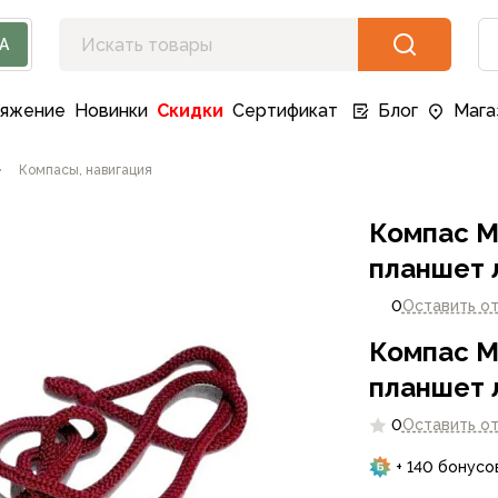
А
ряжение
Новинки
Скидки
Сертификат
Блог
Мага
Компасы, навигация
Компас М
планшет 
0
Оставить о
Компас М
планшет 
0
Оставить о
+ 140 бонусо