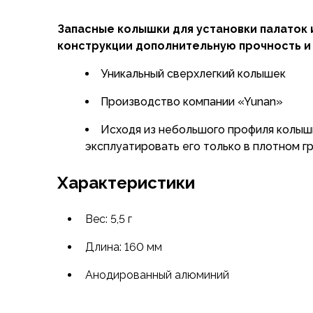
Флисовые куртки
Запасные колышки для установки палаток 
Беговые и спортивные
конструкции дополнительную прочность и
Пончо и дождевики
Пуховые куртки
Уникальный сверхлегкий колышек
Куртки с синтетическим утеплителем
Жилеты
Производство компании «Yunan»
Брюки
Исходя из небольшого профиля колышк
Мембранные брюки
эксплуатировать его только в плотном г
Брюки софтшелл и ветрозащита
Брюки с синтетическим утеплителем
Характеристики
Флисовые брюки
Беговые и спортивные
Шорты
Вес: 5,5 г
Термобелье
Длина: 160 мм
Термофутболки
Термолеггинсы
Анодированный алюминий
Термотрусы
Толстовки, худи