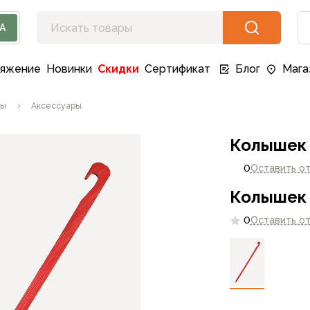
А
ряжение
Новинки
Скидки
Сертификат
Блог
Мага
ты
Аксессуары
Колышек 
0
Оставить о
Колышек 
0
Оставить о