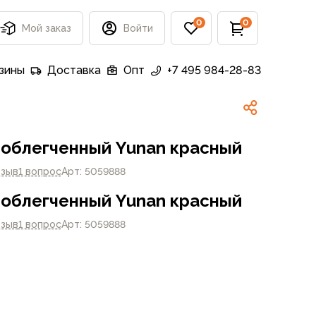
0
0
Мой заказ
Войти
зины
Доставка
Опт
+7 495 984-28-83
облегченный Yunan красный
тзыв
1 вопрос
Арт: 5059888
облегченный Yunan красный
тзыв
1 вопрос
Арт: 5059888