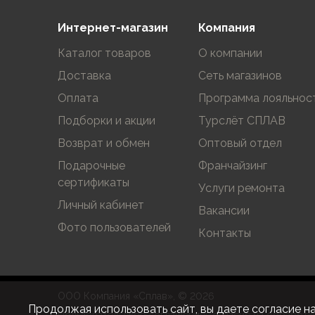
Аксессуары для обуви
Уход за обувью
Интернет-магазин
Компания
Шнурки, стельки
Каталог товаров
О компании
Сушилки для обуви
Клей
Доставка
Сеть магазинов
Ледоступы
Оплата
Программа лояльнос
Женская обувь
Подборки и акции
Турслёт СПЛАВ
Ботинки
Кроссовки
Возврат и обмен
Оптовый отдел
Сапоги
Подарочные
Франчайзинг
Гамаши, бахилы
сертификаты
Услуги ремонта
Аксессуары для обуви
Личный кабинет
Уход за обувью
Вакансии
Шнурки, стельки
Фото пользователей
Контакты
Сушилки для обуви
Клей
Ледоступы
Аксессуары
ООО Компания «Сплав», © 2026
Продолжая использовать сайт, вы даете согласие н
Варежки и перчатки