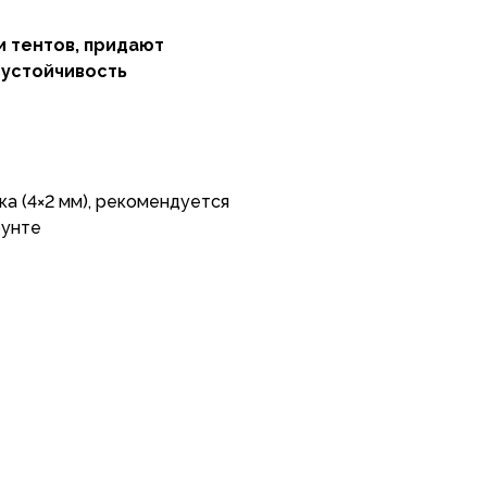
и тентов, придают
 устойчивость
а (4×2 мм), рекомендуется
рунте